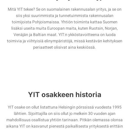
Mitä YIT tekee? Se on suomalainen rakennusalan yritys, ja se on
siis yksi suurimmista ja tunnetuimmista rakennusalan
toimijoista Pohjoismaissa. Yhtiön toiminta kattaa Suomen
lisäksi useita muita Euroopan maita, kuten Ruotsin, Norjan,
Venäjän ja Baltian maat. YIT:n ykköstavoitteena on luoda
toimivia ja viihtyisiä elinympäristöjä, missä kestävän kehityksen
periaatteet olisivat aina keskiössä.
YIT osakkeen historia
YIT osake on ollut listattuna Helsingin pörssissä vuodesta 1995
lähtien. Sijoittajilla on siis ollut jo melkein 30 vuoden ajan
mahdollisuus osallistua yhtiön tarinaan. Pitkän olemassa olonsa
aikana YIT on kasvanut pienestä paikallisesta yrityksestä erittäin