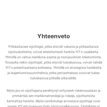
Yhteenveto
Pitkäaikaiset sijoittajat, jotka etsivät vakaita ja pitkäaikaisia
sijoituskohteita, voivat ehdottomasti harkita YIT:n osakkeita.
Yhtiöllä on vahva markkina-asema ja monipuolinen liiketoiminta.
Toisaalta nekin sijoittajat, jotka etsivät tuloskasvua, voivat nähdä
YIT:n potentiaalisena kohteena. Yhtiöllä on strategisia hankkeita
ja laajentumissuunnitelmia, jotka periaatteessa voisivat tukea
tuloskasvua pitkällä aikavälillä.
Myös jos on sijoittajana perehtynyt erityisesti rakennusalaan ja
ymmärtää sen markkinatrendejä ja riskejä, sijoittamista
kannattaa harkita. Myös osinkotuloja arvostava sijoittaja voisi
saada YIT:stä mukavan lisän sijoitussalkkuunsa. Tästäkään ei