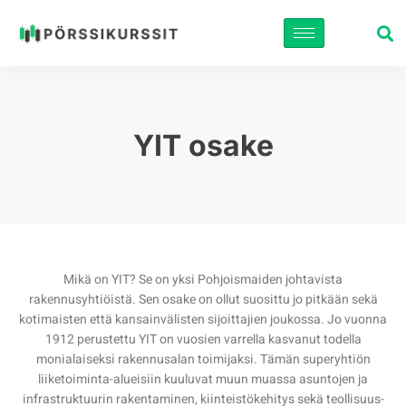
Siirry
suoraan
sisältöön
YIT osake
Mikä on YIT? Se on yksi Pohjoismaiden johtavista
rakennusyhtiöistä. Sen osake on ollut suosittu jo pitkään sekä
kotimaisten että kansainvälisten sijoittajien joukossa. Jo vuonna
1912 perustettu YIT on vuosien varrella kasvanut todella
monialaiseksi rakennusalan toimijaksi. Tämän superyhtiön
liiketoiminta-alueisiin kuuluvat muun muassa asuntojen ja
infrastruktuurin rakentaminen, kiinteistökehitys sekä teollisuus-