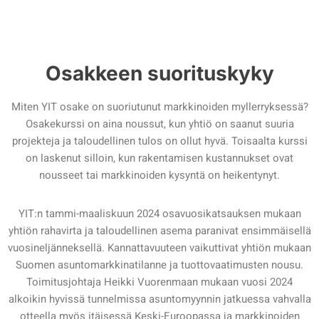
Osakkeen suorituskyky
Miten YIT osake on suoriutunut markkinoiden myllerryksessä?
Osakekurssi on aina noussut, kun yhtiö on saanut suuria
projekteja ja taloudellinen tulos on ollut hyvä. Toisaalta kurssi
on laskenut silloin, kun rakentamisen kustannukset ovat
nousseet tai markkinoiden kysyntä on heikentynyt.
YIT:n tammi-maaliskuun 2024 osavuosikatsauksen mukaan
yhtiön rahavirta ja taloudellinen asema paranivat ensimmäisellä
vuosineljänneksellä. Kannattavuuteen vaikuttivat yhtiön mukaan
Suomen asuntomarkkinatilanne ja tuottovaatimusten nousu.
Toimitusjohtaja Heikki Vuorenmaan mukaan vuosi 2024
alkoikin hyvissä tunnelmissa asuntomyynnin jatkuessa vahvalla
otteella myös itäisessä Keski-Euroopassa ja markkinoiden