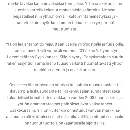
merkittäväksi kansainväliseksi toimijaksi. YIT:n osakekurssi on
vuosien varrella kokenut monenlaisia käänteitä. Ne ovat
heijastelleet niin yhtiön omia liiketoimintamenestyksiä ja -
haasteita kuin myös laajemman taloudellisen ympäristön
muuttumista.
YIT on laajentanut toimijuuttaan useilla yritysostoilla ja fuusioilla.
Todella merkittävä vaihe oli vuonna 2017, kun YIT yhdistyi
Lemminkäinen Oyj:n kanssa. Silloin syntyi Pohjoismaiden suurin
rakennusyhtiö. Tämä hieno fuusio vaikutti huomattavasti yhtiön
markkina-arvoon ja osakekurssiin.
Osakkeen historiassa on nähty sekä huimia nousukausia että
ikävämpiä laskusuhdanteita. Rakennusalan suhdanteet sekä
taloudelliset kriisit, kuten vaikkapa vuoden 2008 finanssikriisi ja
yhtiön omat strategiset päätökset ovat vaikuttaneet
osakekurssiin. YIT on kuitenkin onnistunut vahvan markkina-
asemansa säilyttämisessä pitkällä aikavälillä, ja niinpä sen osake
on tuonut tuottoja pitkäjänteisille sijoittajille.