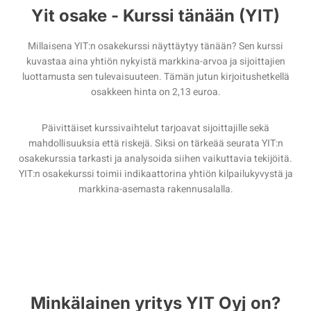
Yit osake - Kurssi tänään (YIT)
Millaisena YIT:n osakekurssi näyttäytyy tänään? Sen kurssi
kuvastaa aina yhtiön nykyistä markkina-arvoa ja sijoittajien
luottamusta sen tulevaisuuteen. Tämän jutun kirjoitushetkellä
osakkeen hinta on 2,13 euroa.
Päivittäiset kurssivaihtelut tarjoavat sijoittajille sekä
mahdollisuuksia että riskejä. Siksi on tärkeää seurata YIT:n
osakekurssia tarkasti ja analysoida siihen vaikuttavia tekijöitä.
YIT:n osakekurssi toimii indikaattorina yhtiön kilpailukyvystä ja
markkina-asemasta rakennusalalla.
Minkälainen yritys YIT Oyj on?