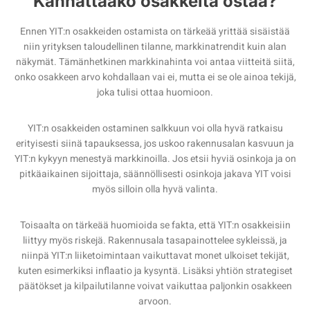
Kannattaako osakkeita ostaa?
Ennen YIT:n osakkeiden ostamista on tärkeää yrittää sisäistää
niin yrityksen taloudellinen tilanne, markkinatrendit kuin alan
näkymät. Tämänhetkinen markkinahinta voi antaa viitteitä siitä,
onko osakkeen arvo kohdallaan vai ei, mutta ei se ole ainoa tekijä,
joka tulisi ottaa huomioon.
YIT:n osakkeiden ostaminen salkkuun voi olla hyvä ratkaisu
erityisesti siinä tapauksessa, jos uskoo rakennusalan kasvuun ja
YIT:n kykyyn menestyä markkinoilla. Jos etsii hyviä osinkoja ja on
pitkäaikainen sijoittaja, säännöllisesti osinkoja jakava YIT voisi
myös silloin olla hyvä valinta.
Toisaalta on tärkeää huomioida se fakta, että YIT:n osakkeisiin
liittyy myös riskejä. Rakennusala tasapainottelee sykleissä, ja
niinpä YIT:n liiketoimintaan vaikuttavat monet ulkoiset tekijät,
kuten esimerkiksi inflaatio ja kysyntä. Lisäksi yhtiön strategiset
päätökset ja kilpailutilanne voivat vaikuttaa paljonkin osakkeen
arvoon.