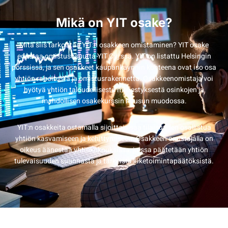
Mikä on YIT osake?
Mitä siis tarkoittaa YIT:n osakkeen omistaminen? YIT osake
edustaa omistusosuutta YIT Oyj:ssä. YIT on listattu Helsingin
pörssissä, ja sen osakkeet kaupankäynnin kohteena ovat iso osa
yhtiön rahoitusta ja omistusrakennetta. Osakkeenomistaja voi
hyötyä yhtiön taloudellisesta menestyksestä osinkojen ja
mahdollisen osakekurssin nousun muodossa.
YIT:n osakkeita ostamalla sijoittaja saa tilaisuuden osallistua
yhtiön kasvamiseen ja kehittymiseen. Osakkeen omistajalla on
oikeus äänestää yhtiökokouksissa, joissa päätetään yhtiön
tulevaisuuden suunnasta ja tärkeistä liiketoimintapäätöksistä.