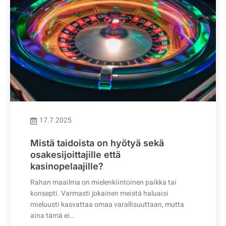
17.7.2025
Mistä taidoista on hyötyä sekä
osakesijoittajille että
kasinopelaajille?
Rahan maailma on mielenkiintoinen paikka tai
konsepti. Varmasti jokainen meistä haluaisi
mieluusti kasvattaa omaa varallisuuttaan, mutta
aina tämä ei…