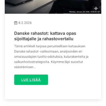
8.2.2026
Danske rahastot: kattava opas
sijoittajalle ja rahastovertailu
Tämä artikkeli tarjoaa perusteellisen katsauksen
Danske rahastot -valikoimaan, analysoiden eri
omaisuuslajien tuotto-odotuksia, kulurakenteita ja
salkunhoitostrategioita. Käymme läpi suositut
säästämisen…
LUE LISÄÄ