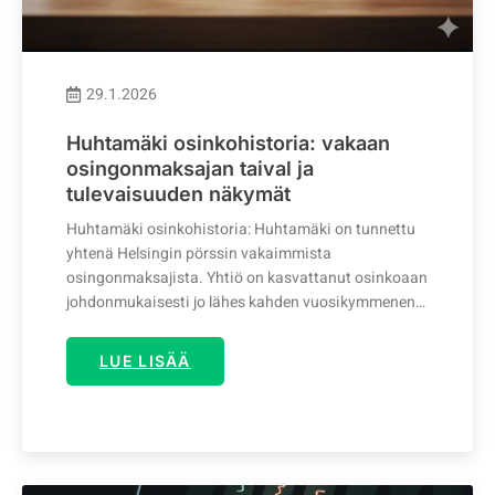
29.1.2026
Huhtamäki osinkohistoria: vakaan
osingonmaksajan taival ja
tulevaisuuden näkymät
Huhtamäki osinkohistoria: Huhtamäki on tunnettu
yhtenä Helsingin pörssin vakaimmista
osingonmaksajista. Yhtiö on kasvattanut osinkoaan
johdonmukaisesti jo lähes kahden vuosikymmenen…
LUE LISÄÄ