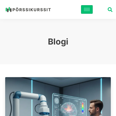
Siirry
suoraan
sisältöön
Blogi