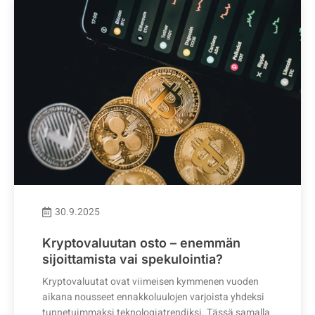
30.9.2025
Kryptovaluutan osto – enemmän
sijoittamista vai spekulointia?
Kryptovaluutat ovat viimeisen kymmenen vuoden
aikana nousseet ennakkoluulojen varjoista yhdeksi
tunnetuimmaksi teknologiatrendiksi. Tässä samalla