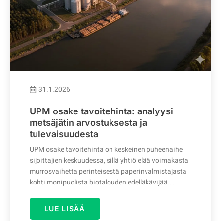
31.1.2026
UPM osake tavoitehinta: analyysi
metsäjätin arvostuksesta ja
tulevaisuudesta
UPM osake tavoitehinta on keskeinen puheenaihe
sijoittajien keskuudessa, sillä yhtiö elää voimakasta
murrosvaihetta perinteisestä paperinvalmistajasta
kohti monipuolista biotalouden edelläkävijää.…
LUE LISÄÄ