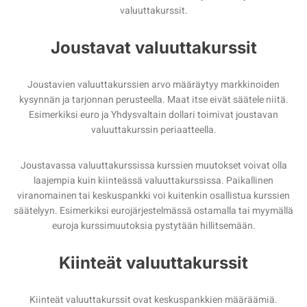
valuuttakurssit.
Joustavat valuuttakurssit
Joustavien valuuttakurssien arvo määräytyy markkinoiden
kysynnän ja tarjonnan perusteella. Maat itse eivät säätele niitä.
Esimerkiksi euro ja Yhdysvaltain dollari toimivat joustavan
valuuttakurssin periaatteella.
Joustavassa valuuttakurssissa kurssien muutokset voivat olla
laajempia kuin kiinteässä valuuttakurssissa. Paikallinen
viranomainen tai keskuspankki voi kuitenkin osallistua kurssien
säätelyyn. Esimerkiksi eurojärjestelmässä ostamalla tai myymällä
euroja kurssimuutoksia pystytään hillitsemään.
Kiinteät valuuttakurssit
Kiinteät valuuttakurssit ovat keskuspankkien määräämiä.