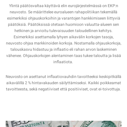
Ylintä päätösvaltaa käyttävä elin eurojärjestelmässä on EKP:n
neuvosto. Se määrittelee euroalueen rahapolitiikan tekemällä
esimerkiksi ohjauskorkoihin ja varantojen hankkimiseen liittyviä
päätöksiä. Päätöksissä otetaan huomioon valuutta-alueen sen
hetkinen ja arvioitu tulevaisuuden taloudellinen kehitys.
Esimerkiksi asettamalla lyhyen aikavälin korkojen tasoja,
neuvosto ohjaa markkinoiden korkoja. Nostamalla ohjauskorkoja,
talouskasvu hidastuu ja inflaatio eli rahan arvon laskeminen
vähenee. Ohjauskorkojen alentaminen taas tukee taloutta ja lisää
inflaatiota.
Neuvosto on asettanut inflaatiovauhdin tavoitteeksi keskipitkällä
aikavälillä 2 % hintavakauden säilyttämiseksi. Kaikki poikkeamat
tavoitteesta, sekä negatiiviset että positiiviset, ovat ei-toivottuja.