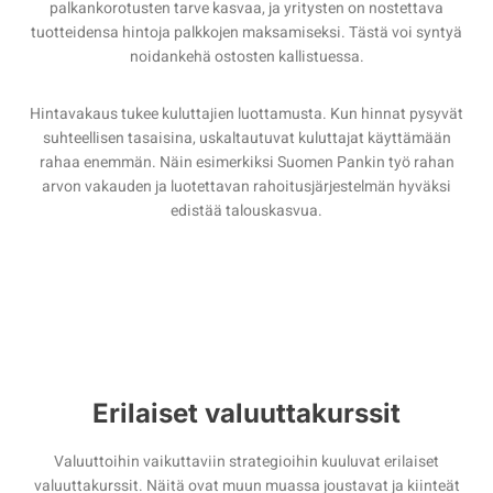
palkankorotusten tarve kasvaa, ja yritysten on nostettava
tuotteidensa hintoja palkkojen maksamiseksi. Tästä voi syntyä
noidankehä ostosten kallistuessa.
Hintavakaus tukee kuluttajien luottamusta. Kun hinnat pysyvät
suhteellisen tasaisina, uskaltautuvat kuluttajat käyttämään
rahaa enemmän. Näin esimerkiksi Suomen Pankin työ rahan
arvon vakauden ja luotettavan rahoitusjärjestelmän hyväksi
edistää talouskasvua.
Erilaiset valuuttakurssit
Valuuttoihin vaikuttaviin strategioihin kuuluvat erilaiset
valuuttakurssit. Näitä ovat muun muassa joustavat ja kiinteät