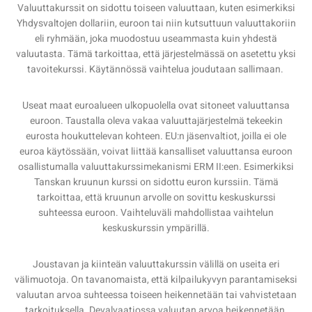
Valuuttakurssit on sidottu toiseen valuuttaan, kuten esimerkiksi
Yhdysvaltojen dollariin, euroon tai niin kutsuttuun valuuttakoriin
eli ryhmään, joka muodostuu useammasta kuin yhdestä
valuutasta. Tämä tarkoittaa, että järjestelmässä on asetettu yksi
tavoitekurssi. Käytännössä vaihtelua joudutaan sallimaan.
Useat maat euroalueen ulkopuolella ovat sitoneet valuuttansa
euroon. Taustalla oleva vakaa valuuttajärjestelmä tekeekin
eurosta houkuttelevan kohteen. EU:n jäsenvaltiot, joilla ei ole
euroa käytössään, voivat liittää kansalliset valuuttansa euroon
osallistumalla valuuttakurssimekanismi ERM II:een. Esimerkiksi
Tanskan kruunun kurssi on sidottu euron kurssiin. Tämä
tarkoittaa, että kruunun arvolle on sovittu keskuskurssi
suhteessa euroon. Vaihteluväli mahdollistaa vaihtelun
keskuskurssin ympärillä.
Joustavan ja kiinteän valuuttakurssin välillä on useita eri
välimuotoja. On tavanomaista, että kilpailukyvyn parantamiseksi
valuutan arvoa suhteessa toiseen heikennetään tai vahvistetaan
tarkoituksella. Devalvaatiossa valuutan arvoa heikennetään.