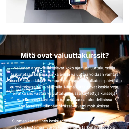
Mitä ovat valuuttakurssit?
Valuutan arvot heilahtelevat koko ajan. Valuuttakurssilla
tarkoitetaan kurssia, jonka avulla valuuttaa voidaan vaihtaa
toiseen. Esimerkiksi Euroopan keskuspankki julkaisee päivittäin
euroviitekurssit 31 valuutalle. Nämä kurssit ovat keskiarvoja,
eivätkä siis vastaa valuuttakaupoissa käytettyjä kursseja.
Viitekursseja käytetään muun muassa taloudellisissa
analyyseissa, tilinpäätöksissä ja veroilmoituksissa.
Suomen kansallinen keskuspankki, Suomen Pankki, on osa
eurojärjestelmää. Euron lisäksi muita tärkeitä valuuttoja