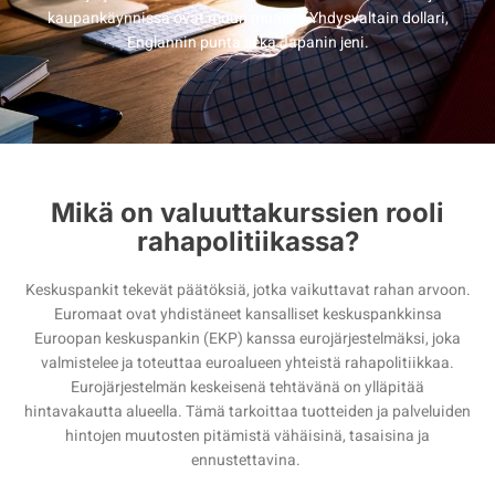
kaupankäynnissä ovat muun muassa Yhdysvaltain dollari,
Englannin punta sekä Japanin jeni.
Mikä on valuuttakurssien rooli
rahapolitiikassa?
Keskuspankit tekevät päätöksiä, jotka vaikuttavat rahan arvoon.
Euromaat ovat yhdistäneet kansalliset keskuspankkinsa
Euroopan keskuspankin (EKP) kanssa eurojärjestelmäksi, joka
valmistelee ja toteuttaa euroalueen yhteistä rahapolitiikkaa.
Eurojärjestelmän keskeisenä tehtävänä on ylläpitää
hintavakautta alueella. Tämä tarkoittaa tuotteiden ja palveluiden
hintojen muutosten pitämistä vähäisinä, tasaisina ja
ennustettavina.