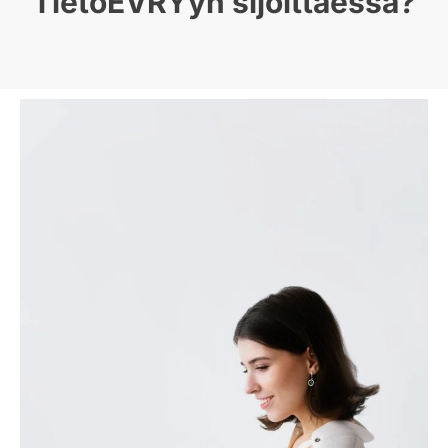
TietoEVRYyn sijoittaessa?