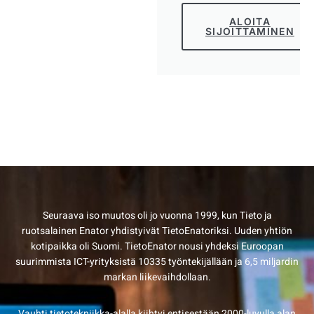
ALOITA
SIJOITTAMINEN
Seuraava iso muutos oli jo vuonna 1999, kun Tieto ja
ruotsalainen Enator yhdistyivät TietoEnatoriksi. Uuden yhtiön
kotipaikka oli Suomi. TietoEnator nousi yhdeksi Euroopan
suurimmista ICT-yrityksistä 10335 työntekijällään ja 6,5 miljardin
markan liikevaihdollaan.
Vauhti tietotekniikka-alalla kiihtyi entisestään 2000-luvulla alan