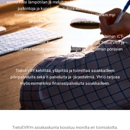
esimerkiksi lämpötilan ja melun mukaan. Järjestelmä sai joitakin
palkintoja ja kunnianosoituksia edistyneisyytensä ja
toimivuutensa vuoksi. Vuonna 2020 Tieto kuitenkin myi
järjestelmän teknologiayhtiö Haltianille.
Joulukuussa 2019 tapahtui taas muutoksia, kun norjalainen ICT-
yhtiö Evry sulautettiin Tietoon. Uudesta yhtiöstä tuli TietoEVRY ja
sen osaketta alettiin noteerata Helsingin ja Tukholman pörssien
lisäksi Oslon pörssissä.
TietoEVRY kehittää, ylläpitää ja toimittaa asiakkailleen
pilvipalveluita sekä it-palveluita ja -järjestelmiä. Yhtiö tarjoaa
myös esimerkiksi finanssipalveluita asiakkailleen.
TietoEVRYn asiakaskunta koostuu monilta eri toimialoilta.