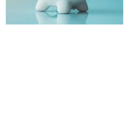
TietoEVRY osake
ydinominaisuudet
Tässä on joitain Tietoevryn osakkeen tärkeimpiä ominaisuuksia:
Osakkeen hinta: 1.2.2024 osakekurssi oli 21,38 €.
Markkina-arvo: Yhtiön markkina-arvo on 2551 MEUR.
P/E-suhde: Price-Earning (P/E) -suhde on 13,30, mikä voi
antaa sinulle käsityksen siitä, kuinka markkinat arvostavat