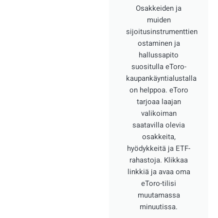
Osakkeiden ja
muiden
sijoitusinstrumenttien
ostaminen ja
hallussapito
suositulla eToro-
kaupankäyntialustalla
on helppoa. eToro
tarjoaa laajan
valikoiman
saatavilla olevia
osakkeita,
hyödykkeitä ja ETF-
rahastoja. Klikkaa
linkkiä ja avaa oma
eToro-tilisi
muutamassa
minuutissa.