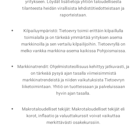
yritykseen. Löydät lisätietoja yhtiön taloudellisesta
tilanteesta heidän virallisista lehdistötiedotteistaan ja
raporteistaan.
Kilpailuympäristö: Tietoevry toimii erittäin kilpaillulla
toimialalla ja on tärkeää ymmärtää yrityksen asema
markkinoilla ja sen vertailu kilpailijoihin. Tietoevryllä on
melko vankka markkina-asema kaikissa Pohjoismaissa.
Markkinatrendit: Ohjelmistoteollisuus kehittyy jatkuvasti, ja
on tärkeää pysyä ajan tasalla viimeisimmistä
markkinatrendeistä ja niiden vaikutuksista Tietoevryn
liiketoimintaan. Yhtiö on tuotteissaan ja palveluissaan
hyvin ajan tasalla.
Makrotaloudelliset tekijät: Makrotaloudelliset tekijät eli
korot, inflaatio ja valuuttakurssit voivat vaikuttaa
merkittävästi osakekurssiin.