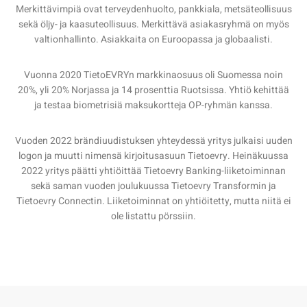
Merkittävimpiä ovat terveydenhuolto, pankkiala, metsäteollisuus
sekä öljy- ja kaasuteollisuus. Merkittävä asiakasryhmä on myös
valtionhallinto. Asiakkaita on Euroopassa ja globaalisti.
Vuonna 2020 TietoEVRYn markkinaosuus oli Suomessa noin
20%, yli 20% Norjassa ja 14 prosenttia Ruotsissa. Yhtiö kehittää
ja testaa biometrisiä maksukortteja OP-ryhmän kanssa.
Vuoden 2022 brändiuudistuksen yhteydessä yritys julkaisi uuden
logon ja muutti nimensä kirjoitusasuun Tietoevry. Heinäkuussa
2022 yritys päätti yhtiöittää Tietoevry Banking-liiketoiminnan
sekä saman vuoden joulukuussa Tietoevry Transformin ja
Tietoevry Connectin. Liiketoiminnat on yhtiöitetty, mutta niitä ei
ole listattu pörssiin.