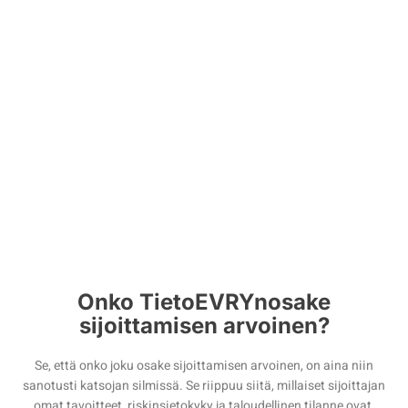
yritystä suhteessa sen tuloihin.
EPS: Osakekohtainen tulos (EPS) on 1,62, joka on osa
yhtiön voitosta, joka on kohdistettu kullekin ulkona olevalle
kantaosakkeelle.
Osinko ja tuotto: Osinkotermiini on 1,45 ja tuotto 3,23 %.
Onko TietoEVRYnosake
sijoittamisen arvoinen?
Se, että onko joku osake sijoittamisen arvoinen, on aina niin
sanotusti katsojan silmissä. Se riippuu siitä, millaiset sijoittajan
omat tavoitteet, riskinsietokyky ja taloudellinen tilanne ovat.