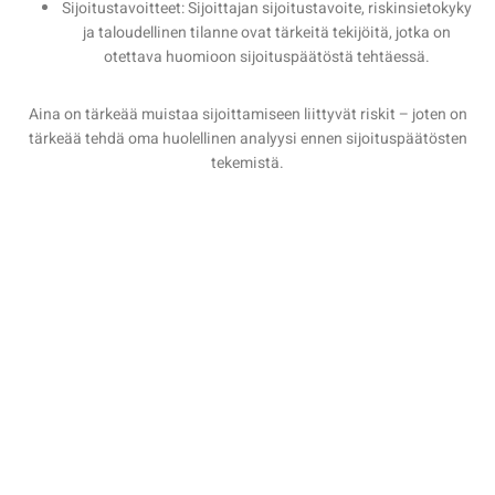
Sijoitustavoitteet: Sijoittajan sijoitustavoite, riskinsietokyky
ja taloudellinen tilanne ovat tärkeitä tekijöitä, jotka on
otettava huomioon sijoituspäätöstä tehtäessä.
Aina on tärkeää muistaa sijoittamiseen liittyvät riskit – joten on
tärkeää tehdä oma huolellinen analyysi ennen sijoituspäätösten
tekemistä.
TietoEVRYn osake sijoittajien
osakesalkuissa
Tietoevry on varsin suosittu osake sijoittajien osakesalkuissa.
Osake tarjoaa suhteellisen varmaa ja vakaata osinkotuottoa
vuosittain. Samaan aikaan pörssin aktiivinen seuraaja ja