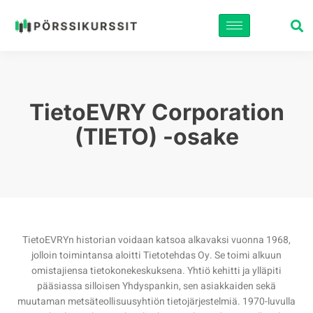
Siirry
suoraan
sisältöön
TietoEVRY Corporation
(TIETO) -osake
TietoEVRYn historian voidaan katsoa alkavaksi vuonna 1968,
jolloin toimintansa aloitti Tietotehdas Oy. Se toimi alkuun
omistajiensa tietokonekeskuksena. Yhtiö kehitti ja ylläpiti
pääsiassa silloisen Yhdyspankin, sen asiakkaiden sekä
muutaman metsäteollisuusyhtiön tietojärjestelmiä. 1970-luvulla