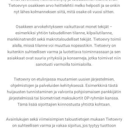
Tietoevryn osakkeen arvo heittelehtii melko helposti ja se onkin
nyt lähes kolmanneksen siitä, mitä osake oli vuosi sitten.
Osakkeen arvokehitykseen vaikuttavat monet tekijät –
esimerkiksi yhtiön taloudellinen tilanne, kilpailutilanne,
markkinatrendit sekä makrotaloudelliset tekijät. Tietoevry toimii
alalla, missä tilanne voi muuttua nopeastikin. Tietoevry on
kuitenkin suhteellisen varma ja luotettava toiminnassaan ja sen
asiakkaat ovat suuria yrityksiä ja konserneja, jotka toimivat niin
sanotusti varmoilla toimialoilla.
Tietoevry on etulinjassa muutamien uusien järjestelmien,
ohjelmistojen ja palveluiden kehityksessä. Esimerkkinä tästä
huijausten tunnistaminen ja valvonta pohjoismaisen pankkijätin
järjestelmissä tai biometriset maksukortit OP-ryhmän kanssa.
Tämä lisää sijoittajien kiinnostusta yhtiötä kohtaan.
Avainlukujen sekä viimeisimpien taloustietojen mukaan Tietoevry
on suhteellisen varma ja vakaa sijoitus, jos tyytyy tuottoon