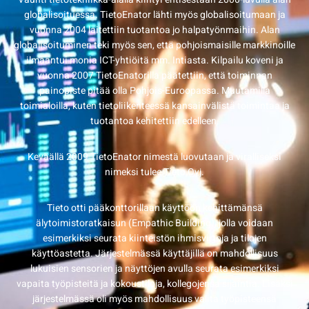
globalisoituessa. TietoEnator lähti myös globalisoitumaan ja
vuonna 2004 laitettiin tuotantoa jo halpatyönmaihin. Alan
globalisoituminen teki myös sen, että pohjoismaisille markkinoille
ilmaantui monia ICT-yhtiöitä mm. Intiasta. Kilpailu koveni ja
vuonna 2007 TietoEnatorilla päätettiin, että toiminnan
painopiste pitää olla Pohjois-Euroopassa. Muutamilla
toimialoilla, kuten tietoliikenteessä kansainvälistä toimintaa ja
tuotantoa kehitettiin edelleen.
Keväällä 2009 TietoEnator nimestä luovutaan ja viralliseksi
nimeksi tulee Tieto Oyj.
Tieto otti pääkonttorillaan käyttöön kehittämänsä
älytoimistoratkaisun (Empathic Building), jolla voidaan
esimerkiksi seurata kiinteistön ihmisvirtoja ja tilojen
käyttöastetta. Järjestelmässä käyttäjillä on mahdollisuus
lukuisien sensorien ja näyttöjen avulla seurata esimerkiksi
vapaita työpisteitä ja kokoustiloja, kollegojensa sijaintia. Lisäksi
järjestelmässä oli myös mahdollisuus valita työpisteensä