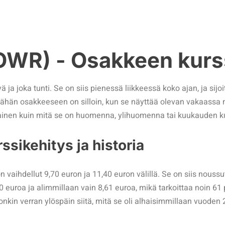
R) - Osakkeen kurss
 joka tunti. Se on siis pienessä liikkeessä koko ajan, ja sijoit
taa tähän osakkeeseen on silloin, kun se näyttää olevan vakaa
rilainen kuin mitä se on huomenna, ylihuomenna tai kuukauden k
ssikehitys ja historia
aihdellut 9,70 euron ja 11,40 euron välillä. Se on siis nouss
euroa ja alimmillaan vain 8,61 euroa, mikä tarkoittaa noin 61
kin verran ylöspäin siitä, mitä se oli alhaisimmillaan vuoden