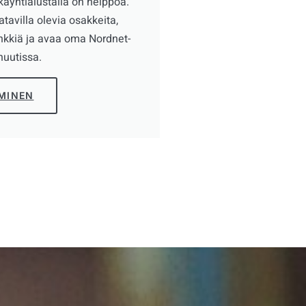
käyntialustalla on helppoa.
tavilla olevia osakkeita,
inkkiä ja avaa oma Nordnet-
nuutissa.
AMINEN