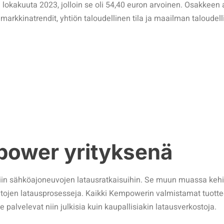
okakuuta 2023, jolloin se oli 54,40 euron arvoinen. Osakkeen 
 markkinatrendit, yhtiön taloudellinen tila ja maailman taloudell
ower yrityksenä
siin sähköajoneuvojen latausratkaisuihin. Se muun muassa kehit
autojen latausprosesseja. Kaikki Kempowerin valmistamat tuott
ne palvelevat niin julkisia kuin kaupallisiakin latausverkostoja.