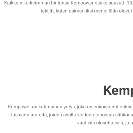
Kaikkein korkeimman hintansa Kempower osake saavutti 13. l
tekijät, kuten esimerkiksi meneillään olevat
Kemp
Kempower on kotimainen yritys, joka on erikoistunut erilai
tasavirtalatureita, joiden avulla voidaan tehostaa sähkö
vaativiin olosuhteisiin, ja 