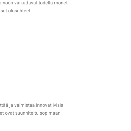
arvoon vaikuttavat todella monet
iset olosuhteet.
tää ja valmistaa innovatiivisia
eet ovat suunniteltu sopimaan