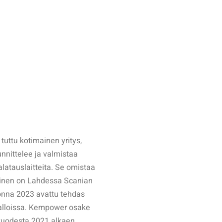
uttu kotimainen yritys,
nnittelee ja valmistaa
atauslaitteita. Se omistaa
 toinen on Lahdessa Scanian
onna 2023 avattu tehdas
valloissa. Kempower osake
n vuodesta 2021 alkaen.