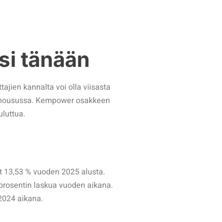
i tänään
tajien kannalta voi olla viisasta
ssa nousussa. Kempower osakkeen
uluttua.
ut 13,53 % vuoden 2025 alusta.
 prosentin laskua vuoden aikana.
 2024 aikana.