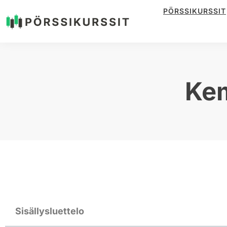
PÖRSSIKURSSIT
Siirry
suoraan
sisältöön
Ke
Sisällysluettelo