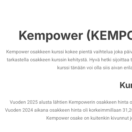
Kempower (KEMPOW
Kempower osakkeen kurssi kokee pientä vaihtelua joka päivä ja
tarkastella osakkeen kurssin kehitystä. Hyvä hetki sijoit
kurssi tänään voi olla siis aivan e
Kur
Vuoden 2025 alusta lähtien Kempowerin osakkeen hinta on v
Vuoden 2024 aikana osakkeen hinta oli korkeimmillaan 31,20 
Kempower osake on kuitenkin kivunnut jon