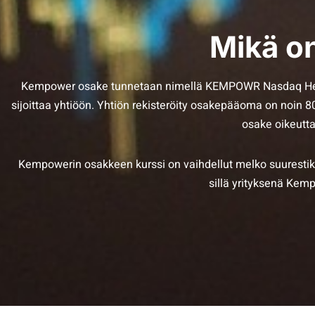
Mikä o
Kempower osake tunnetaan nimellä KEMPOWR Nasdaq Helsin
sijoittaa yhtiöön. Yhtiön rekisteröity osakepääoma on noin 
osake oikeutt
Kempowerin osakkeen kurssi on vaihdellut melko suurestiki
sillä yrityksenä Kem