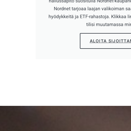
hallussapito suositulla Nordnet-kaupan
Nordnet tarjoaa laajan valikoiman saa
hyödykkeitä ja ETF-rahastoja. Klikkaa l
tilisi muutamassa mi
ALOITA SIJOITT