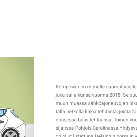
Kempower on monelle suomalaiselle t
joka sai alkunsa vuonna 2018. Se suu
muun muassa sähköajoneuvojen pikal
tällä hetkellä kaksi tehdasta, joista
entisessä bussitehtaassa. Toinen vu
sijaitsee Pohjois-Carolinassa Yhdys
on ollut listattuna Helsingin pörssii