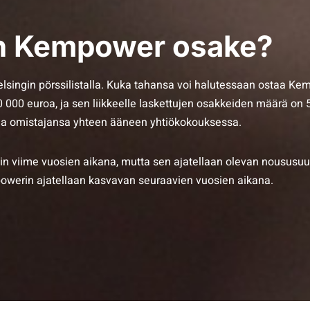
n Kempower osake?
gin pörssilistalla. Kuka tahansa voi halutessaan ostaa Kemp
80 000 euroa, ja sen liikkeelle laskettujen osakkeiden määrä 
aa omistajansa yhteen ääneen yhtiökokouksessa.
n viime vuosien aikana, mutta sen ajatellaan olevan noususuun
powerin ajatellaan kasvavan seuraavien vuosien aikana.