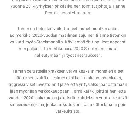
vuonna 2014 yrityksen pitkäaikainen toimitusjohtaja, Hannu
Penttilä, erosi virastaan.
Tähän on tietenkin vaikuttaneet monet muutkin asiat.
Esimerkiksi 2020-vuoden maailmanlaajuinen tilanne tietenkin
vaikutti myös Stockmanniin. Kävijämäärät tippuivat nopeasti
niin paljon, että huhtikuussa 2020 Stockmann joutui
hakeutumaan yrityssaneeraukseen.
Tämän perusteella yrityksen vei vaikeuksiin monet erilaiset
päätökset. Näitä oli esimerkiksi kalliit rakennushankkeet,
aggressiiviset investoinnit ja se, että yritys alkoi panostamaan
liian myöhään verkkokauppaan. Tämä kaikki johti siihen, että
vuoden 2020 joulukuussa julkaistiin kahdeksan vuotta kestävä
saneerausohjelma, jonka tarkoitus on nostaa Stockmann pois
vaikeuksista.