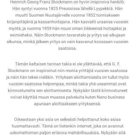
Heinrich Georg Franz Stockmann on hyvin inspiroiva henkilö.
Hän syntyi vuonna 1825 Preussissa lähellä Lyypekkiä. Hän
muutti Suomen Nuutajärvelle vuonna 1852 toimiakseen
kirjanpitäjänä ja kassanhoitajana. Hän kasvatti uraansa vuosien
myötä, ja vuonna 1959 hän nousi oman liikkeensä hoitajaksi ja
esimieheksi. Näin Stockmann tavaratalo ja yritys sai alkujaan
alkunsa, minkä jälkeen yritys on vain kasvanut koossaan vuosien
saatossa.
Tämän kaltaisen tarinan takia ei ole yllättävää, että G. F.
Stockmann on inspiroinut niin monia yrittäjiä vuosien saatossa
ja näin hän tekee vieläkin. Yrityksen aloittamisesta on tullut myös
vuosien saatossa helpompaa, minkä takia yhä useammat ovat
kiinnostuneita sen aloittamisesta. Nykyään tästä kiinnostuneet
voivat käyttää muun muassa palveluita kuten Nano business
apunaan aloittaakseen yrityksensä.
Oikeastaan yksi asia on selkeästi helpottanut koko asiaa
huomattavasti. Tämä on tietenkin internet, joka on avannut
uskomattoman paljon erilaisia mahdollisuuksia. Nykyään sitä