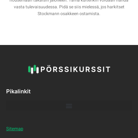
nousemaan takaisin jaloilleen. Tämä kuitenkin voidaan nähdä
vasta tulevaisuudessa. Pidä se siis mielessä, jos harkitset
Stockmann osakkeen ostamista.
Pikalinkit
Sitemap