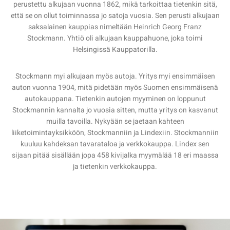
perustettu alkujaan vuonna 1862, mikä tarkoittaa tietenkin sitä,
että se on ollut toiminnassa jo satoja vuosia. Sen perusti alkujaan
saksalainen kauppias nimeltään Heinrich Georg Franz
Stockmann. Yhtiö oli alkujaan kauppahuone, joka toimi
Helsingissä Kauppatorilla.
Stockmann myi alkujaan myös autoja. Yritys myi ensimmäisen
auton vuonna 1904, mitä pidetään myös Suomen ensimmäisenä
autokauppana. Tietenkin autojen myyminen on loppunut
Stockmannin kannalta jo vuosia sitten, mutta yritys on kasvanut
muilla tavoilla. Nykyään se jaetaan kahteen
liiketoimintayksikköön, Stockmanniin ja Lindexiin. Stockmanniin
kuuluu kahdeksan tavarataloa ja verkkokauppa. Lindex sen
sijaan pitää sisällään jopa 458 kivijalka myymälää 18 eri maassa
ja tietenkin verkkokauppa.