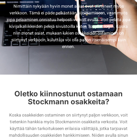
Nimittäin nykyään hyvin monet asiat ovat siirtyneet myös
verkkoon. Tämä ei päde pelkästään sijoittamiseen, vaan myös
jopa pelaaminen onnistuu helposti verkon avulla. Voit pelata jopa
kivijalkaliikkeiden pelejä sivustoilla kuten TonyBet login. Koska
niin monet asiat, mukaan lukien osakkeiden ostaminen on
siirtynyt verkkoon, kuluttaja voi olla paljon itsenäisempi kuin
ennen.
Oletko kiinnostunut ostamaan
Stockmann osakkeita?
Koska osakkeiden ostaminen on siirtynyt paljon verkkoon, voit
tietenkin hankkia myös Stockmannin osakkeita verkosta. Voit
käyttää tähän tarkoitukseen erilaisia välittäjiä, jotka tarjoavat
mahdollisuuden osakkeiden hankkimiseen. Niiden avulla sinun