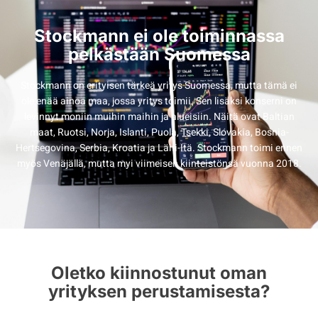
Stockmann ei ole toiminnassa
pelkästään Suomessa
Stockmann on erityisen tärkeä yritys Suomessa, mutta tämä ei
ole enää ainoa maa, jossa yritys toimii. Sen lisäksi konserni on
levinnyt moniin muihin maihin ja alueisiin. Näitä ovat Baltian
maat, Ruotsi, Norja, Islanti, Puola, Tsekki, Slovakia, Bosnia-
Hertsegovina, Serbia, Kroatia ja Lähi-Itä. Stockmann toimi ennen
myös Venäjällä, mutta myi viimeisen kiinteistönsä vuonna 2018.
Oletko kiinnostunut oman
yrityksen perustamisesta?