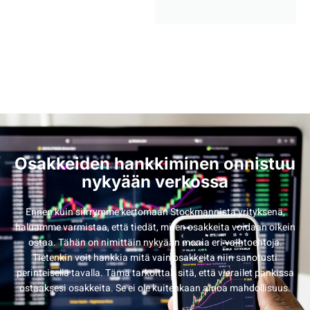
Osakkeiden hankkiminen onnistuu
nykyään verkossa
Ennen kuin siirrymme kertomaan Stockmannista yrityksenä,
haluamme varmistaa, että tiedät, miten osakkeita voidaan oikein
ostaa. Tähän on nimittäin nykyään monia eri vaihtoehtoja.
Tietenkin voit hankkia mitä vain osakkeita niin sanotusti
perinteisellä tavalla. Tämä tarkoittaa sitä, että vierailet pankissa
ostaaksesi osakkeita. Se ei ole kuitenkaan ainoa mahdollisuus.