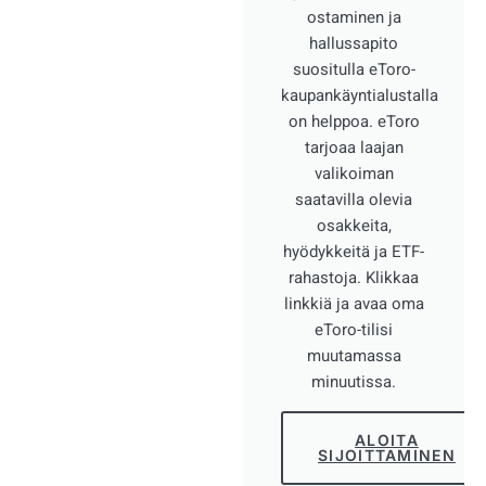
ostaminen ja
hallussapito
suositulla eToro-
kaupankäyntialustalla
on helppoa. eToro
tarjoaa laajan
valikoiman
saatavilla olevia
osakkeita,
hyödykkeitä ja ETF-
rahastoja. Klikkaa
linkkiä ja avaa oma
eToro-tilisi
muutamassa
minuutissa.
ALOITA
SIJOITTAMINEN