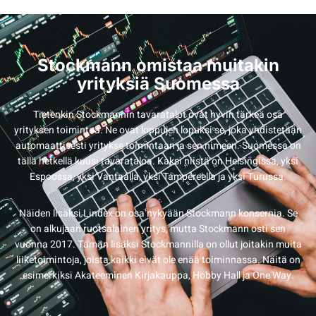
Stockmann omistaa muitakin
yrityksiä Suomessa
Tietenkin Stockmannin tavaratalot ovat hyvin tärkeä osa
yrityksen toimintaa. Ne ovat loppujen lopuksi se, joka yhdistetään
automaattisesti yritykse toimintaan ja sen nimeen. Suomessa on
tällä hetkellä kuusi tavarataloa. Kaksi niistä on Helsingissä, yksi
Espoossa, yksi Vantaalla, yksi Tampereella ja yksi Turussa.
Näiden lisäksi Lindex on osa nykyään Stockmann konsernia. Se
on alkujaan ruotsalainen yritys, mutta Stockmann osti sen
vuonna 2017. Tämän lisäksi Stockmannilla on ollut joitakin muita
liiketoimintoja, joista kaikki eivät ole enää toiminnassa. Näitä on
esimerkiksi Akateeminen Kirjakauppa, Hobby Hall ja One Way.