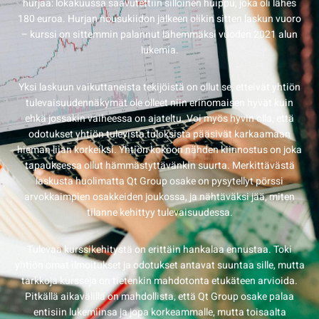
hurjaa: lokakuussa saavutettiin silloinen huippu, joka oli lähes
180 euroa. Hurjan nousukiidon jälkeen olikin sitten laskun vuoro
– kurssi on sittemmin palannut lähemmäksi vuoden 2021 alun
lukemia.
Yksi laskuun vaikuttaneista tekijöistä on ollut se, etteivät yhtiön
tulevaisuudennäkymät ole olleet niin erinomaisen hyvät kuin
ehkä jossakin vaiheessa on ajateltu. Voi myös hyvin olla, että
odotukset yhtiön tulevista tuloksista pääsivät karkaamaan
hieman liian korkeiksi. Yhtiön kokoon nähden kiinnostus on joka
tapauksessa ollut hämmästyttävänkin suurta. Merkittävästä
laskusta huolimatta Qt Group osake on pysytellyt pörssi
arvokkaimpien osakkeiden joukossa, ja nähtäväksi jää, miten
tilanne kehittyy tulevaisuudessa.
Tulevaa kurssikehitystä on erittäin hankalaa ennustaa. Toki
yhtiön omat ilmoitukset ja odotukset antavat suuntaa sille, mutta
tarkkoja kursseja on tietenkin mahdotonta etukäteen arvioida.
Pitkällä aikavälillä on mahdollista, että Qt Group osake palaa
entisiin lukemiinsa ja jopa korkeammalle, mutta toisaalta