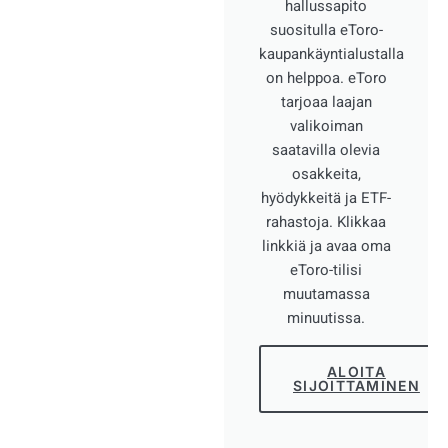
hallussapito
suositulla eToro-
kaupankäyntialustalla
on helppoa. eToro
tarjoaa laajan
valikoiman
saatavilla olevia
osakkeita,
hyödykkeitä ja ETF-
rahastoja. Klikkaa
linkkiä ja avaa oma
eToro-tilisi
muutamassa
minuutissa.
ALOITA
SIJOITTAMINEN