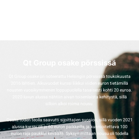
Qt Group osake pörssissä
Qt Group osake on noteerattu Helsingin pörssissä toukokuusta
2016 lähtien. Alkuvuodet kurssi liikkui viiden euron tietämillä
nousten vuosikymmenen loppupuolella tasaisesti kohti 20 euroa.
2020-luvun alussa nähtiin aivan toisenlaista kehitystä, sillä
silloin alkoi roima nousu.
Osake toden teolla saavutti sijoittajien suosion, sillä vuoden 2021
alussa kurssi oli jo 60 euron paikkeilla, ja kunnioitettava 100
euron raja paukkui keväällä. Syksyn mittaan nousu oli todella