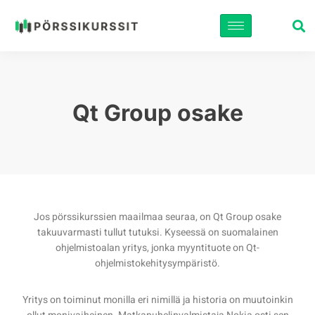
Siirry
suoraan
sisältöön
Qt Group osake
Jos pörssikurssien maailmaa seuraa, on Qt Group osake
takuuvarmasti tullut tutuksi. Kyseessä on suomalainen
ohjelmistoalan yritys, jonka myyntituote on Qt-
ohjelmistokehitysympäristö.
Yritys on toiminut monilla eri nimillä ja historia on muutoinkin