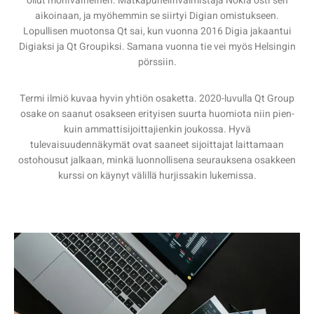
ollut monivaiheinen. Matkapuhelinvalmistaja Nokia osti sen
aikoinaan, ja myöhemmin se siirtyi Digian omistukseen.
Lopullisen muotonsa Qt sai, kun vuonna 2016 Digia jakaantui
Digiaksi ja Qt Groupiksi. Samana vuonna tie vei myös Helsingin
pörssiin.
Termi ilmiö kuvaa hyvin yhtiön osaketta. 2020-luvulla Qt Group
osake on saanut osakseen erityisen suurta huomiota niin pien-
kuin ammattisijoittajienkin joukossa. Hyvä
tulevaisuudennäkymät ovat saaneet sijoittajat laittamaan
ostohousut jalkaan, minkä luonnollisena seurauksena osakkeen
kurssi on käynyt välillä hurjissakin lukemissa.