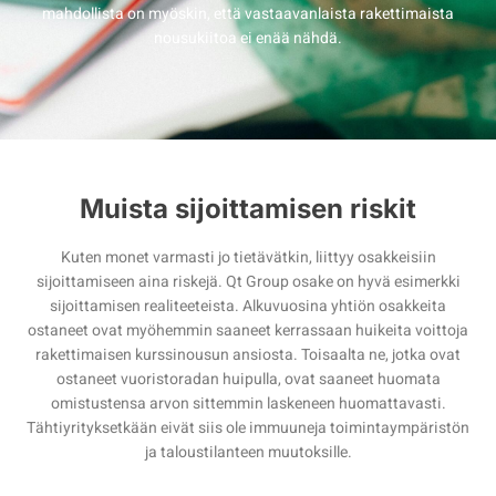
mahdollista on myöskin, että vastaavanlaista rakettimaista
nousukiitoa ei enää nähdä.
Muista sijoittamisen riskit
Kuten monet varmasti jo tietävätkin, liittyy osakkeisiin
sijoittamiseen aina riskejä. Qt Group osake on hyvä esimerkki
sijoittamisen realiteeteista. Alkuvuosina yhtiön osakkeita
ostaneet ovat myöhemmin saaneet kerrassaan huikeita voittoja
rakettimaisen kurssinousun ansiosta. Toisaalta ne, jotka ovat
ostaneet vuoristoradan huipulla, ovat saaneet huomata
omistustensa arvon sittemmin laskeneen huomattavasti.
Tähtiyrityksetkään eivät siis ole immuuneja toimintaympäristön
ja taloustilanteen muutoksille.