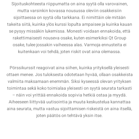
Sijoituskohteesta riippumatta on aina syytä olla varovainen,
mutta varsinkin kovassa nousussa oleviin osakkeisiin
sijoittaessa on syytä olla tarkkana. Ei nimittäin ole mitään
takeita siitä, kuinka ylös kurssi lopulta ampaisee ja kuinka kauan
se pysyy missäkin lukemissa. Monesti voidaan ennakoida, että
rakettimaisesti nouseva osake, kuten esimerkiksi Qt Group
osake, tulee jossakin vaiheessa alas. Varmoja ennusteita ei
kuitenkaan voi tehdä, joten riskit ovat aina olemassa.
Pörssikurssit reagoivat aina siihen, kuinka yrityksellä yleisesti
ottaen menee. Jos tuloksesta odotetaan hyvää, ollaan osakkeista
valmiita maksamaan enemmän. Siksi kyseessä olevan yrityksen
toimintaa sekä koko toimialaa yleisesti on syytä seurata tarkasti
– näin voi yrittää ennakoida sopivia hetkiä ostaa ja myydä.
Aiheeseen liittyvää uutisointia ja muuta keskustelua kannattaa
aina seurata, mutta vastuu sijoittamisen riskeistä on aina itsellä,
joten päätös on tehtävä yksin itse.