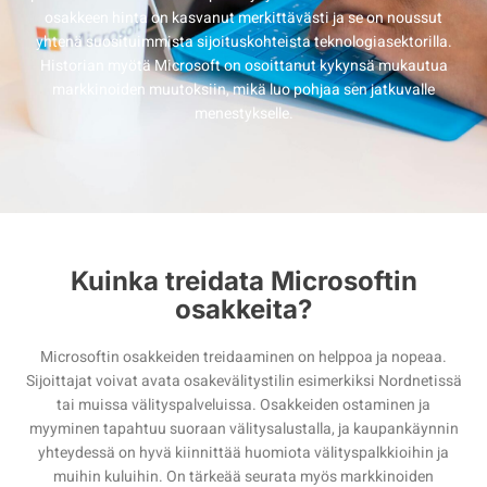
osakkeen hinta on kasvanut merkittävästi ja se on noussut
yhtenä suosituimmista sijoituskohteista teknologiasektorilla.
Historian myötä Microsoft on osoittanut kykynsä mukautua
markkinoiden muutoksiin, mikä luo pohjaa sen jatkuvalle
menestykselle.
Kuinka treidata Microsoftin
osakkeita?
Microsoftin osakkeiden treidaaminen on helppoa ja nopeaa.
Sijoittajat voivat avata osakevälitystilin esimerkiksi Nordnetissä
tai muissa välityspalveluissa. Osakkeiden ostaminen ja
myyminen tapahtuu suoraan välitysalustalla, ja kaupankäynnin
yhteydessä on hyvä kiinnittää huomiota välityspalkkioihin ja
muihin kuluihin. On tärkeää seurata myös markkinoiden