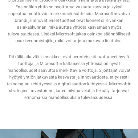
Sijoittaminen Microsoftin osakkeisiin kannattaa useista syistä.
Ensinnäkin yhtiö on osoittanut vakaata kasvua ja kykyä
sopeutua muuttuviin markkinaolosuhteisiin. Microsoftin vahva
brändi ja innovatiiviset tuotteet ovat luoneet sille vankan
asiakaskunnan, mikä auttaa yhtiötä kasvamaan myös
tulevaisuudessa. Lisäksi Microsoft jakaa osinkoa säännöllisesti
osakkeenomistajille, mikä voi tarjota mukavaa lisätuloa.
Pitkällä aikavälillä osakkeet ovat perinteisesti tuottaneet hyviä
tuottoja, ja Microsoftin kaltaisessa yhtiössä on hyvät
mahdollisuudet saavuttaa merkittäviä voittoja. Sijoittajat voivat
hyötyä yhtiön jatkuvasta kasvusta ja innovaatiosta, erityisesti
teknologian kehittyessä ja digitalisaation kiihtyessä. Microsoftin
strategiset investoinnit, kuten pilvipalvelut ja tekoäly, tarjoavat
erinomaisia mahdollisuuksia tulevaisuudessa.