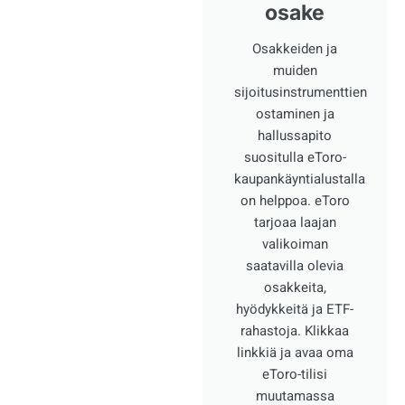
osake
Osakkeiden ja
muiden
sijoitusinstrumenttien
ostaminen ja
hallussapito
suositulla eToro-
kaupankäyntialustalla
on helppoa. eToro
tarjoaa laajan
valikoiman
saatavilla olevia
osakkeita,
hyödykkeitä ja ETF-
rahastoja. Klikkaa
linkkiä ja avaa oma
eToro-tilisi
muutamassa