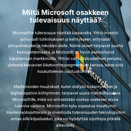
Miltä Microsoft osakkeen
tulevaisuus näyttää?
Microsoftin tulevaisuus näyttää lupaavalta. Yhtiö investoi
jatkuvasti tutkimukseen ja kehitykseen, erityisesti
pilvipalveluiden ja tekoälyn alalla. Nämä alueet tarjoavat suurta
kasvupotentiaalia, ja Microsoft on hyvin asemoitunut
kilpailemaan markkinoilla. Yhtiön vahva taloudellinen perusta,
yhdessä kasvavien liiketoimintasegmenttien kanssa, tekee siitä
houkuttelevan sijoituskohteen.
Markkinoiden muutokset, kuten etätyön lisääntyminen ja
digitalisaation kiihtyminen, tarjoavat uusia mahdollisuuksia
Microsoftille, mikä voi entisestään nostaa osakkeen arvoa
tulevina vuosina. Microsoftin kyky sopeutua muuttuviin
markkinaolosuhteisiin ja investoida tulevaisuuden teknologioihin
antaa sille kilpailuedun, joka voi hyödyttää sijoittajia pitkällä
aikavälillä.