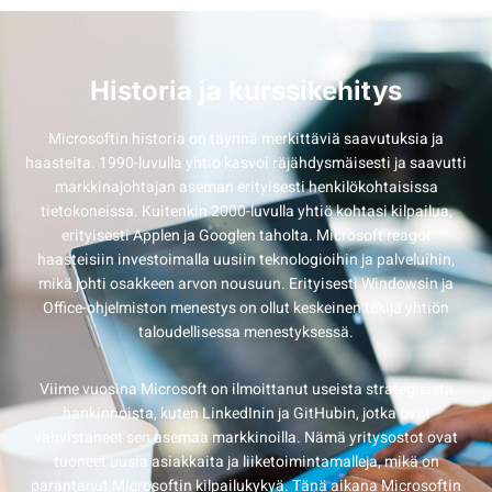
Historia ja kurssikehitys
Microsoftin historia on täynnä merkittäviä saavutuksia ja
haasteita. 1990-luvulla yhtiö kasvoi räjähdysmäisesti ja saavutti
markkinajohtajan aseman erityisesti henkilökohtaisissa
tietokoneissa. Kuitenkin 2000-luvulla yhtiö kohtasi kilpailua,
erityisesti Applen ja Googlen taholta. Microsoft reagoi
haasteisiin investoimalla uusiin teknologioihin ja palveluihin,
mikä johti osakkeen arvon nousuun. Erityisesti Windowsin ja
Office-ohjelmiston menestys on ollut keskeinen tekijä yhtiön
taloudellisessa menestyksessä.
Viime vuosina Microsoft on ilmoittanut useista strategisista
hankinnoista, kuten LinkedInin ja GitHubin, jotka ovat
vahvistaneet sen asemaa markkinoilla. Nämä yritysostot ovat
tuoneet uusia asiakkaita ja liiketoimintamalleja, mikä on
parantanut Microsoftin kilpailukykyä. Tänä aikana Microsoftin