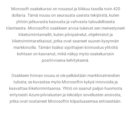
Microsoft osakekurssi on noussut ja liikkuu tasolla noin 420
dollaria. Tämä nousu on seurausta useista tekijöistä, kuten
yhtiön jatkuvasta kasvusta ja vahvasta taloudellisesta
tilanteesta. Microsoftin osakkeen arvoa tukevat sen menestyneet
liiketoimintamallit, kuten pilvipalvelut, ohjelmistot ja
liiketoimintaratkaisut, jotka ovat saaneet suuren kysynnän
markkinoilla. Tämän lisäksi sijoittajien kiinnostus yhtiötä
kohtaan on kasvanut, mikä näkyy myös osakekurssin
positiivisena kehityksenä.
Osakkeen hinnan nousu ei ole pelkästään markkinatrendien
tulosta; se kuvastaa myös Microsoftin kykyä innovoida ja
kasvattaa liiketoimintaansa. Yhtiö on saanut paljon huomiota
erityisesti Azure-pilvialustan ja tekoälyn sovellusten ansiosta,
jotka ovat nostaneet Microsoftin kilpailuasemaa entisestään.