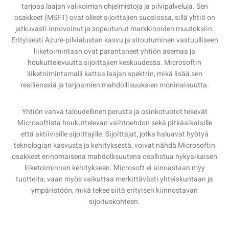
tarjoaa laajan valikoiman ohjelmistoja ja pilvipalveluja. Sen
osakkeet (MSFT) ovat olleet sijoittajien suosiossa, sillä yhtiö on
jatkuvasti innovoinut ja sopeutunut markkinoiden muutoksiin.
Erityisesti Azure-pilvialustan kasvu ja sitoutuminen vastuulliseen
liiketoimintaan ovat parantaneet yhtiön asemaa ja
houkuttelevuutta sijoittajien keskuudessa. Microsoftin
liiketoimintamalli kattaa laajan spektrin, mikä lisää sen
resilienssiä ja tarjoamien mahdollisuuksien moninaisuutta.
Yhtiön vahva taloudellinen perusta ja osinkotuotot tekevät
Microsoftista houkuttelevan vaihtoehdon sekä pitkäaikaisille
että aktiivisille sijoittajille. Sijoittajat, jotka haluavat hyötyä
teknologian kasvusta ja kehityksestä, voivat nähdä Microsoftin
osakkeet erinomaisena mahdollisuutena osallistua nykyaikaisen
liiketoiminnan kehitykseen. Microsoft ei ainoastaan myy
tuotteita, vaan myös vaikuttaa merkittävästi yhteiskuntaan ja
ympäristöön, mikä tekee siitä erityisen kiinnostavan
sijoituskohteen.