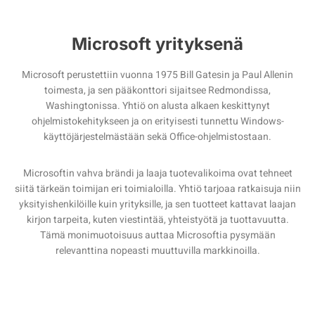
Microsoft yrityksenä
Microsoft perustettiin vuonna 1975 Bill Gatesin ja Paul Allenin
toimesta, ja sen pääkonttori sijaitsee Redmondissa,
Washingtonissa. Yhtiö on alusta alkaen keskittynyt
ohjelmistokehitykseen ja on erityisesti tunnettu Windows-
käyttöjärjestelmästään sekä Office-ohjelmistostaan.
Microsoftin vahva brändi ja laaja tuotevalikoima ovat tehneet
siitä tärkeän toimijan eri toimialoilla. Yhtiö tarjoaa ratkaisuja niin
yksityishenkilöille kuin yrityksille, ja sen tuotteet kattavat laajan
kirjon tarpeita, kuten viestintää, yhteistyötä ja tuottavuutta.
Tämä monimuotoisuus auttaa Microsoftia pysymään
relevanttina nopeasti muuttuvilla markkinoilla.