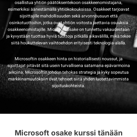
osallistua yhtiön päätöksentekoon osakkeenomistajana,
esimerkiksi äänestämällä yhtiökokouksissa. Osakkeet tarjoavat
sijoittajille mahdollisuuden sekä arvonnousuun että
osinkotuottoihin, jotka ovat yhtiön voitosta jaettavia osuuksia
osakkeenomistajille. Microsoft osake on tunnettu vakaudestaan
ja kyvystään tuottaa hyviä tuottoja pitkällä aikavälillä, mikä tekee
siitä houkuttelevan vaihtoehdon erityisesti teknologia-alalla.
Microsoftin osakkeen hinta on historiallisesti noussut, ja
sijoittajat pitävät sitä usein turvallisena satamana epävarmoina
aikoina. Microsoftin johdon tehokas strategia ja kyky sopeutua
markkinamuutoksiin ovat tehneet siitä yhden luotettavimmista
sijoituskohteista.
Microsoft osake kurssi tänään