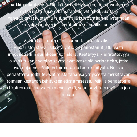
markkinatilanteensa. Näissä menettelyissä on aina tavoitteena
löytää ratkaisuja, jotka parantaisivat tehokkuutta ja
vähentäisivät kustannuksia, samalla kun pyritään säilyttämään
asiakassuhteet ja liiketoimintamahdollisuudet.
Valoe Oyj:n tuotteet on suunniteltu kestäviksi ja
ympäristöystävällisiksi, ja yhtiö on panostanut jatkuvasti
innovaatioihin aurinkosähkön alalla. Kestävyys, kierrätettävyys
ja uusiutuvan energian käyttö ovat keskeisiä periaatteita, jotka
ovat ohjanneet Valoen toimintaa ja tuotekehitystä. Ne ovat
periaatteita, jotka tekevät mistä tahansa yrityksestä merkittävän
toimijan kestävän kehityksen edistämisessä. Pelkillä periaatteilla
ei kuitenkaan saavuteta menestystä, vaan tarvitaan myös paljon
muuta.