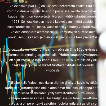
Valoe osake (VALOE) on julkisesti noteerattu osake. Sitä on
voinut ostaa ja myydä Helsingin pörssissä, mutta tällä hetkellä
kaupankäynti on keskeytetty. Pörssiin yhtiö listautui vuonna
1998. Sen osakkeiden määrä kasvoi ajan myötä useiden
osakeantien seurauksena. Osakkeiden yhdistely vaikutti myös
Valoen omistusrakenteeseen. Suuromistajien suhteellinen
omistusosuus kasvoi ja pienomistajien osuus taas pienentyi.
Valoe osake on kuulunut Helsingin pörssin Small Cap -ryhmään
informaatioteknologian toimialalla. Yhtiön kaupankäyntitunnus
on ollut VALOE ja ISIN-koodi FI4000561576. Yhtiöllä on yksi
osakesarja, jonka osakkeet tuottavat yhtäläiset oikeudet
yhtiössä.
Tällä hetkellä Valoen osakkeen tilanne ei näytä kovin hyvältä.
Rahojen sijoittamisessa onkin aina omat riskinsä, ollaanpa sitten
tekemisissä osakkeiden, yritysinvestointien tai vaikkapa
rahapelaamisen kanssa. Jos budjetissa on tähän varattuna
varoja, ja on perehtynyt asioihin huolella, erilaisia asioita voi