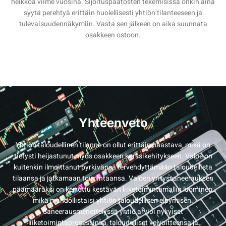
heikkoa viime vuosina. Sijoituspäätösten tekemisissä onkin aina
syytä perehtyä erittäin huolellisesti yhtiön tilanteeseen ja
tulevaisuudennäkymiin. Vasta sen jälkeen on aika suunnata
osakkeen ostoon.
Yhteenveto
Yhtiön taloudellinen tilanne on ollut erittäin haastava, mikä on
tietysti heijastunut myös osakkeen kurssikehitykseen. Valoe on
kuitenkin ilmoittanut pyrkivänsä tervehdyttämään taloudellista
tilaansa ja jatkamaan toimintaansa. Valoen yrityssaneerauksen
päämääräksi on kerrottu kestävän liiketoimintamallin luominen,
mikä mahdollistaisi yhtiön taloudellisen elpymisen.
Saneerausmenettelyssä yhtiö arvioi nykyiset
liiketoimintaprosessinsa, taloudelliset velvoitteensa ja