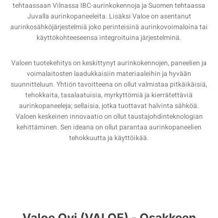
tehtaassaan Vilnassa IBC-aurinkokennoja ja Suomen tehtaassa
Juvalla aurinkopaneeleita. Lisäksi Valoe on asentanut
aurinkosähköjärjestelmiä joko perinteisinä aurinkovoimaloina tai
käyttökohteeseensa integroituina järjestelminä.
Valoen tuotekehitys on keskittynyt aurinkokennojen, paneelien ja
voimalaitosten laadukkaisiin materiaaleihin ja hyvään
suunnitteluun. Yhtiön tavoitteena on ollut valmistaa pitkäikäisiä,
tehokkaita, tasalaatuisia, myrkyttömiä ja kierrätettäviä
aurinkopaneeleja; sellaisia, jotka tuottavat halvinta sähköä.
Valoen keskeinen innovaatio on ollut taustajohdinteknologian
kehittäminen. Sen ideana on ollut parantaa aurinkopaneelien
tehokkuutta ja käyttöikää.
Valoe Oyj (VALOE) - Osakkeen