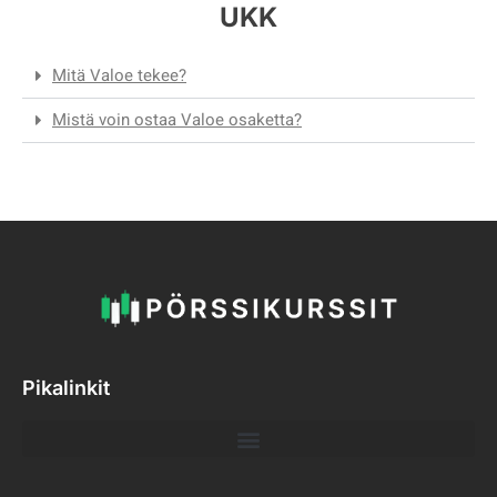
UKK
Mitä Valoe tekee?
Mistä voin ostaa Valoe osaketta?
Pikalinkit