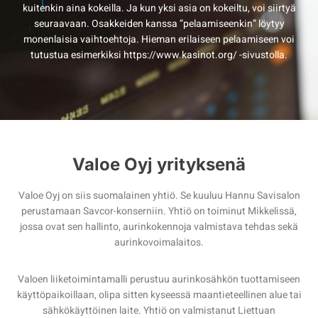
kuitenkin aina kokeilla. Ja kun yksi asia on kokeiltu, voi siirtyä
seuraavaan. Osakkeiden kanssa ”pelaamiseenkin” löytyy
monenlaisia vaihtoehtoja. Hieman erilaiseen pelaamiseen voi
tutustua esimerkiksi https://www.kasinot.org/ -sivustolla.
Valoe Oyj yrityksenä
Valoe Oyj on siis suomalainen yhtiö. Se kuuluu Hannu Savisalon
perustamaan Savcor-konserniin. Yhtiö on toiminut Mikkelissä,
jossa ovat sen hallinto, aurinkokennoja valmistava tehdas sekä
aurinkovoimalaitos.
Valoen liiketoimintamalli perustuu aurinkosähkön tuottamiseen
käyttöpaikoillaan, olipa sitten kyseessä maantieteellinen alue tai
sähkökäyttöinen laite. Yhtiö on valmistanut Liettuan