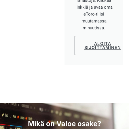
rahastoja. Klikkaa
linkkiä ja avaa oma
eToro-tilisi
muutamassa
minuutissa.
ALOITA
SIJOITTAMINEN
Mikä on Valoe osake?