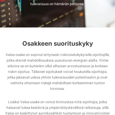
tulevaisuus on hämärän peitossa.
Osakkeen suorituskyky
Valoe osake on sopinut erityisesti riskinsietokykyisille sijoittajille,
jotka etsivät mahdollisuuksia uusiutuvan energian alalta. Viime
aikoina se on kuitenkin ollut alhaisen arvostustason ja korkean
riskin sijoitus. Tällaiset sijoitukset voivat houkutella sijoittajia,
jotka jaksavat uskoa yhtiön tulevaisuuden potentiaaliin ja ovat
valmiita ottamaan riskejä mahdollisen korkeamman tuoton
toivossa.
Lisäksi Valoe osake on voinut kiinnostaa niitä sijoittajia, jotka
haluavat tukea kestäviä ja ympäristöystävällisiä ratkaisuja, sillä
Valoe on keskittynyt aurinkosähkön tuotantoon ja innovatiivisten