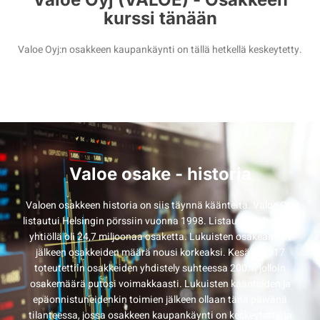
kurssi tänään
Valoe Oyj:n osakkeen kaupankäynti on tällä hetkellä keskeytetty.
Valoe osake - historia
Valoen osakkeen historia on siis täynnä käänteitä. Valoe Oyj
listautui Helsingin pörssiin vuonna 1998. Listautumishetkellä
yhtiöllä oli 24,7 miljoonaa osaketta. Lukuisten osakeantien
jälkeen osakkeiden määrä nousi korkeaksi. Kesällä 2017
toteutettiin osakkeiden yhdistely suhteessa 200:1, jolloin
osakemäärä putosi voimakkaasti. Lukuisten käänteiden ja
epäonnistuneidenkin toimien jälkeen ollaan tänä päivänä
tilanteessa, jossa osakkeen kaupankäynti on keskeytetty, ja