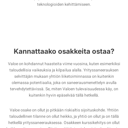
teknologioiden kehittämiseen.
Kannattaako osakkeita ostaa?
Valoe on kohdannut haasteita viime vuosina, kuten esimerkiksi
taloudellisia vaikeuksia ja kilpailua alalla. Yrityssaneerauksen
selvittäjän mukaan yhtiön liiketoiminnassa on kuitenkin
olemassa potentiaalia, joka on saneerausmenettelyn avulla
tervehdytettävissä. Se, miten Valoen tulevaisuudessa käy, on
kuitenkin hyvin epäselvää tällä hetkellä.
Valoe osake on ollut jo pitkään riskialtis sijoituskohde. Yhtiön
taloudellinen tilanne on ollut heikko, ja yhtiö on ollut ja on tällä
hetkellä yrityssaneerauksessa. Osakkeen kurssikehitys on ollut