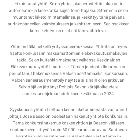
erikoistunut yhtiö. Se on yhtiö, joka perustettiin alun perin
automaatio- ja laser-ratkaisujen toimittajaksi. Sittemmin se on
muuntanut liiketoimintamallinsa, ja keskittyy tänä päivänä
aurinkopaneelien valmistukseen ja kehittämiseen. Sen osakkeen
kurssikehitys on ollut erittäin vaihteleva.
Yhtiö on tällä hetkellä yrityssaneerauksessa. Yhtiötä on myös
haettu konkurssiin maksamattomien eläkevakuutusmaksujen
takia. Se on kuitenkin maksanut velkansa Keskinäinen
Eläkevakuutusyhtiö Ilmariselle. Tämän johdosta Ilmarinen on
peruuttanut hakemuksensa Valoen asettamiseksi konkurssiin.
Valoen saneerausmenettely näyttää siis näin ollen jatkuvan.
Selvittäjä on jättänyt Pohjois-Savon käräjäoikeudelle
saneerausohjelmaehdotuksen kesäkuussa 2024.
Syyskuussa yhtiön Liettuan kennoliiketoiminnasta vastannut
johtaja Jose Basso on puolestaan hakenut yhtiötä konkurssiin.
Tämä konkurssihakemus koskee yhtiön ja Basson väliseen
sopimukseen liittyvää noin 60 000 euron saatavaa. Saatavan
kerrotaan olevan riitainen, ja Valoe tulee vastustamaan