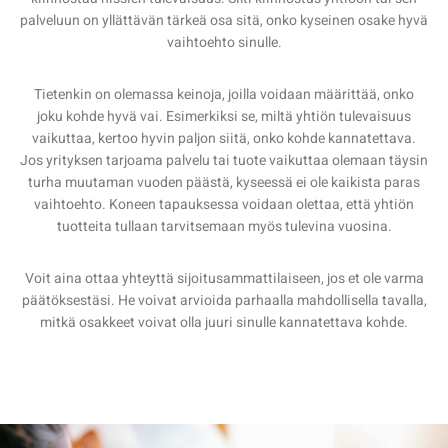
palveluun on yllättävän tärkeä osa sitä, onko kyseinen osake hyvä
vaihtoehto sinulle.
Tietenkin on olemassa keinoja, joilla voidaan määrittää, onko
joku kohde hyvä vai. Esimerkiksi se, miltä yhtiön tulevaisuus
vaikuttaa, kertoo hyvin paljon siitä, onko kohde kannatettava.
Jos yrityksen tarjoama palvelu tai tuote vaikuttaa olemaan täysin
turha muutaman vuoden päästä, kyseessä ei ole kaikista paras
vaihtoehto. Koneen tapauksessa voidaan olettaa, että yhtiön
tuotteita tullaan tarvitsemaan myös tulevina vuosina.
Voit aina ottaa yhteyttä sijoitusammattilaiseen, jos et ole varma
päätöksestäsi. He voivat arvioida parhaalla mahdollisella tavalla,
mitkä osakkeet voivat olla juuri sinulle kannatettava kohde.