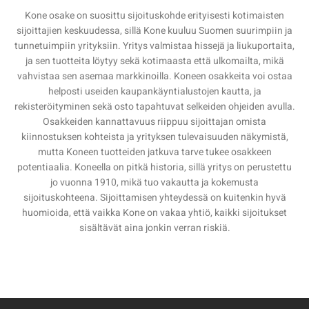
Kone osake on suosittu sijoituskohde erityisesti kotimaisten
sijoittajien keskuudessa, sillä Kone kuuluu Suomen suurimpiin ja
tunnetuimpiin yrityksiin. Yritys valmistaa hissejä ja liukuportaita,
ja sen tuotteita löytyy sekä kotimaasta että ulkomailta, mikä
vahvistaa sen asemaa markkinoilla. Koneen osakkeita voi ostaa
helposti useiden kaupankäyntialustojen kautta, ja
rekisteröityminen sekä osto tapahtuvat selkeiden ohjeiden avulla.
Osakkeiden kannattavuus riippuu sijoittajan omista
kiinnostuksen kohteista ja yrityksen tulevaisuuden näkymistä,
mutta Koneen tuotteiden jatkuva tarve tukee osakkeen
potentiaalia. Koneella on pitkä historia, sillä yritys on perustettu
jo vuonna 1910, mikä tuo vakautta ja kokemusta
sijoituskohteena. Sijoittamisen yhteydessä on kuitenkin hyvä
huomioida, että vaikka Kone on vakaa yhtiö, kaikki sijoitukset
sisältävät aina jonkin verran riskiä.