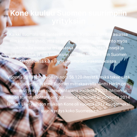
Kone kuuluu Suomen suurimpiin
yrityksiin
Kaikki suomalaiset tuntevat Koneen. Kyseessä on itse asiassa
niin kuuluisa yhtiö, että se on hyvin tunnettu vaihtoehto myös
ulkomailla monessa eri maassa. Kone valmistaa hissejä ja
liukuportaita, ja sen tuotteisiin voidaan törmätä niin Suomen
taloyhtiössä kuin myös ulkomaiden rakennuksissa.
Vuonna 2018 Kone työllisti noin 56 120 ihmistä, mikä tekee siitä
massiivisen yrityksen Suomen mittakaavalla. Antti Herlin on
toiminut yrityksen puheenjohtajana vuodesta 2003 lähtien, ja
yhtiön toimitusjohtaja on ollut Henrik Elmrooth jo vuodesta 2014
lähtien.Liikevaihdon mukaan Kone oli vuonna 2017 kuudenneksi
suurin yritys koko Suomessa.