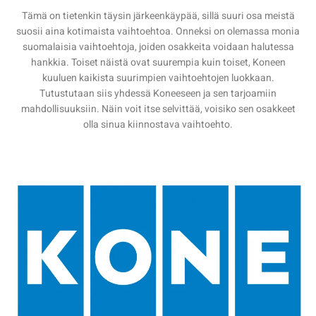
Tämä on tietenkin täysin järkeenkäypää, sillä suuri osa meistä
suosii aina kotimaista vaihtoehtoa. Onneksi on olemassa monia
suomalaisia vaihtoehtoja, joiden osakkeita voidaan halutessa
hankkia. Toiset näistä ovat suurempia kuin toiset, Koneen
kuuluen kaikista suurimpien vaihtoehtojen luokkaan.
Tutustutaan siis yhdessä Koneeseen ja sen tarjoamiin
mahdollisuuksiin. Näin voit itse selvittää, voisiko sen osakkeet
olla sinua kiinnostava vaihtoehto.