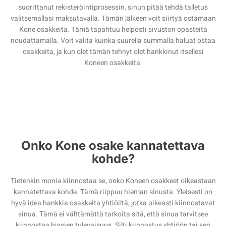
suorittanut rekisteröintiprosessin, sinun pitää tehdä talletus
valitsemallasi maksutavalla. Tämän jälkeen voit siirtyä ostamaan
Kone osakkeita. Tämä tapahtuu helposti sivuston opasteita
noudattamalla. Voit valita kuinka suurella summalla haluat ostaa
osakkeita, ja kun olet tämän tehnyt olet hankkinut itsellesi
Koneen osakkeita.
Onko Kone osake kannatettava
kohde?
Tietenkin monia kiinnostaa se, onko Koneen osakkeet oikeastaan
kannatettava kohde. Tämä riippuu hieman sinusta. Yleisesti on
hyvä idea hankkia osakkeita yhtiöiltä, jotka oikeasti kiinnostavat
sinua. Tämä ei välttämättä tarkoita sitä, että sinua tarvitsee
kiinnostaa hissien tulevaisuus. Silti kiinnostus yhtiöön tai sen