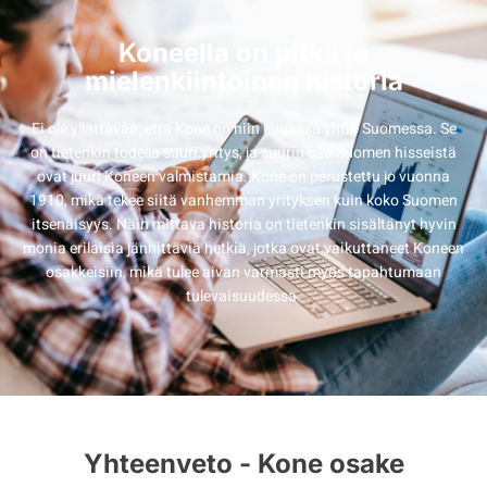
Koneella on pitkä ja
mielenkiintoinen historia
Ei ole yllättävää, että Kone on niin kuuluisa yhtiö Suomessa. Se
on tietenkin todella suuri yritys, ja suurin osa Suomen hisseistä
ovat juuri Koneen valmistamia. Kone on perustettu jo vuonna
1910, mikä tekee siitä vanhemman yrityksen kuin koko Suomen
itsenäisyys. Näin mittava historia on tietenkin sisältänyt hyvin
monia erilaisia jännittäviä hetkiä, jotka ovat vaikuttaneet Koneen
osakkeisiin, mikä tulee aivan varmasti myös tapahtumaan
tulevaisuudessa.
Yhteenveto - Kone osake