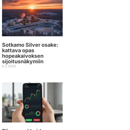
Sotkamo Silver osake:
kattava opas
hopeakaivoksen
sijoitusnäkymiin
6.3.2026