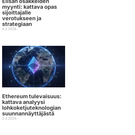
Elisan osakkeiden
myynti: kattava opas
sijoittajalle
verotukseen ja
strategiaan
4.3.2026
Ethereum tulevaisuus:
kattava analyysi
lohkoketjuteknologian
suunnannäyttäjästä
2.3.2026