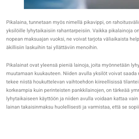
Pikalaina, tunnetaan myös nimellä pikavippi, on rahoitusvälin
yksilöille lyhytaikaisiin rahantarpeisiin. Vaikka pikalainoja 
nopean maksuajan vuoksi, ne voivat tarjota väliaikaista help
äkillisiin laskuihin tai yllättäviin menoihin.
Pikalainat ovat yleensä pieniä lainoja, joita myönnetään lyh
muutamaan kuukauteen. Niiden avulla yksilöt voivat saada 
tekee niistä houkuttelevan vaihtoehdon kiireellisissä tilante
korkeampia kuin perinteisten pankkilainojen, on tärkeää ymm
lyhytaikaiseen käyttöön ja niiden avulla voidaan kattaa vain v
lainan takaisinmaksu huolellisesti ja varmistaa, että se sop