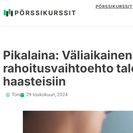
PÖRSSIKURSSIT
Siirry
suoraan
sisältöön
Pikalaina: Väliaikainen
rahoitusvaihtoehto tal
haasteisiin
Toni
29 toukokuun, 2024