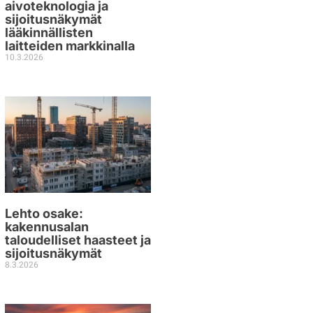
aivoteknologia ja
sijoitusnäkymät
lääkinnällisten
laitteiden markkinalla
10.3.2026
Lehto osake:
kakennusalan
taloudelliset haasteet ja
sijoitusnäkymät
8.3.2026