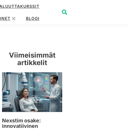
ALUUTTAKURSSIT
DNET
BLOGI
Viimeisimmät
artikkelit
Nexstim osake:
innovatiivinen