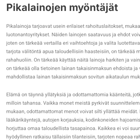
Pikalainojen myöntäjät
Pikalainoja tarjoavat usein erilaiset rahoituslaitokset, mukaa
luotonantoyritykset. Näiden lainojen saatavuus ja ehdot voivat
joten on tärkeää vertailla eri vaihtoehtoja ja valita luotettav
tarjota välitöntä apua taloudellisiin haasteisiin, on tärkeää m
rahahuoliin. On tärkeää käyttää näitä lainoja harkiten ja vain
on tärkeää olla tietoinen lainan takaisinmaksun ehdoista ja 
mahdollistaa lainan takaisinmaksun sovitun aikataulun muka
Elämä on täynnä yllätyksiä ja odottamattomia käänteitä, jotk
milloin tahansa. Vaikka monet meistä pyrkivät suunnittel
mukaan, odottamattomat menot voivat silti yllättää meidät. N
lääkärikäyntejä, autojen korjauksia, kodinkoneiden hajoamisia
horjuttaa omaa taloudellista tasapainoa. Kaikkea ei voi suun
hyödyllinen ratkaisu tällaisiin tilanteisiin, tarjoten nopeaa rah