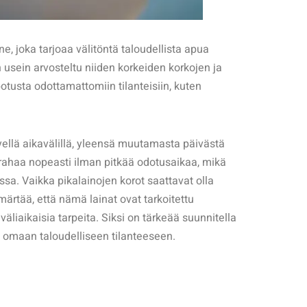
e, joka tarjoaa välitöntä taloudellista apua
on usein arvosteltu niiden korkeiden korkojen ja
otusta odottamattomiin tilanteisiin, kuten
yellä aikavälillä, yleensä muutamasta päivästä
rahaa nopeasti ilman pitkää odotusaikaa, mikä
issa. Vaikka pikalainojen korot saattavat olla
ärtää, että nämä lainat ovat tarkoitettu
äliaikaisia tarpeita. Siksi on tärkeää suunnitella
ii omaan taloudelliseen tilanteeseen.