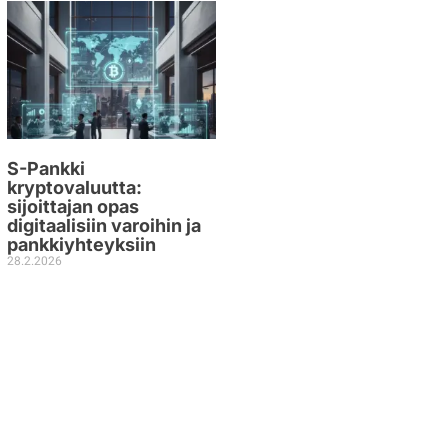
S-Pankki
kryptovaluutta:
sijoittajan opas
digitaalisiin varoihin ja
pankkiyhteyksiin
28.2.2026