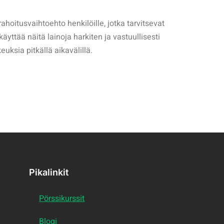
ahoitusvaihtoehto henkilöille, jotka tarvitsevat
äyttää näitä lainoja harkiten ja vastuullisesti
euksia pitkällä aikavälillä.
Pikalinkit
Pörssikurssit
Blogi