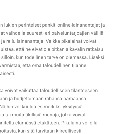
n lukien perinteiset pankit, online-lainanantajat ja
 vaihdella suuresti eri palveluntarjoajien välillä,
a ja reilu lainanantaja. Vaikka pikalainat voivat
uistaa, että ne eivät ole pitkän aikavälin ratkaisu
 silloin, kun todellinen tarve on olemassa. Lisäksi
varmistaa, että oma taloudellinen tilanne
isesti.
a voivat vaikuttaa taloudelliseen tilanteeseen
emaan ja budjetoimaan rahansa parhaansa
äihin voi kuulua esimerkiksi yksityisiä
 tai muita äkillisiä menoja, jotka voivat
nitella elämässä etukäteen. Pikalaina voi olla
oitusta, kun sitä tarvitaan kiireellisesti.