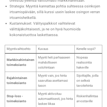
onnistuu yleensä välittömästi markkinahintaan.
Strategia: Myyntiä kannattaa pohtia suhteessa osinkojen
irtoamispäivään, sillä kurssi usein laskee osingon verran
irtoamishetkellä.
Kustannukset: Välityspalkkiot vaihtelevat
välittäjäkohtaisesti, ja ne on hyvä huomioida
kokonaistuottoa laskettaessa.
Myyntivaihtoehto
Kuvaus
Kenelle sopii?
Myynti heti parhaaseen
Nopeaa
Markkinahintainen
mahdolliseen
realisointia
toimeksianto
ostohintaan
hakeville
Myynti vain, jos hinta
Sijoittajille, joilla
Rajahintainen
saavuttaa asettamasi
on selkeä
toimeksianto
tason
tavoitehinta
Myynti aktivoituu
Stop-loss -
Riskienhallintaa
automaattisesti, jos hinta
toimeksianto
arvostaville
laskee liikaa