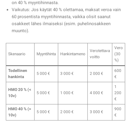
on 40 % myyntihinnasta.
Vaikutus: Jos käytät 40 % olettamaa, maksat veroa vain
60 prosentista myyntihinnasta, vaikka olisit saanut
osakkeet lähes ilmaiseksi (esim. puhelinosakkeen
muunto).
Vero
Verotettava
Skenaario
Myyntihinta
Hankintameno
(30
voitto
%)
Todellinen
600
5 000 €
3 000 €
2 000 €
hankinta
€
1
HMO 20 % (<
5 000 €
1 000 €
4 000 €
200
10v)
€
HMO 40 % (>
900
5 000 €
2 000 €
3 000 €
10v)
€