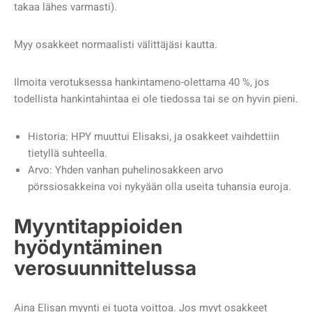
takaa lähes varmasti).
Myy osakkeet normaalisti välittäjäsi kautta.
Ilmoita verotuksessa hankintameno-olettama 40 %, jos
todellista hankintahintaa ei ole tiedossa tai se on hyvin pieni.
Historia: HPY muuttui Elisaksi, ja osakkeet vaihdettiin
tietyllä suhteella.
Arvo: Yhden vanhan puhelinosakkeen arvo
pörssiosakkeina voi nykyään olla useita tuhansia euroja.
Myyntitappioiden
hyödyntäminen
verosuunnittelussa
Aina Elisan myynti ei tuota voittoa. Jos myyt osakkeet