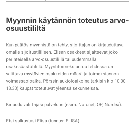
Myynnin käytännön toteutus arvo-
osuustililtä
Kun päätös myynnistä on tehty, sijoittajan on kirjauduttava
omalle sijoitustililleen. Elisan osakkeet sijaitsevat joko
perinteisellä arvo-osuustilillä tai uudemmalla
osakesäästötilillä. Myyntitoimeksiantoa tehdessä on
valittava myytävien osakkeiden määrä ja toimeksiannon
voimassaoloaika. Pörssin aukioloaikoina (arkisin klo 10.00–
18.30) kaupat toteutuvat yleensä sekunneissa.
Kirjaudu välittäjäsi palveluun (esim. Nordnet, OP, Nordea).
Etsi salkustasi Elisa (tunnus: ELISA).