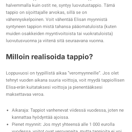
halvemmalla kuin ostit ne, syntyy luovutustappio. Tämä
tappio on sijoittajalle arvokas, sillä se on
vähennyskelpoinen. Voit vähentää Elisan myynnistä
syntyneen tappion mistä tahansa pääomatuloista (kuten
muiden osakkeiden myyntivoitoista tai vuokratuloista)
luovutusvuonna ja viitenä sitä seuraavana vuonna.
Milloin realisoida tappio?
Loppuvuosi on tyypillistä aikaa ”veromyynneille”. Jos olet
tehnyt vuoden aikana suuria voittoja, voit myydä tappiollisen
Elisa-erän kuitataksesi voittoja ja pienentääksesi
maksettavaa veroa.
Aikaraja: Tappiot vanhenevat viidessä vuodessa, joten ne
kannattaa hyödyntää ajoissa.
Pienet myynnit: Jos myyt yhteensä alle 1 000 eurolla
vuodessa, voitot ovat verovapaita, mutta tappioita ei voi