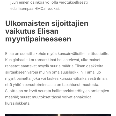
juuri ennen osinkoa voi olla verotuksellisesti
edullisempaa HMO:n vuoksi.
Ulkomaisten sijoittajien
vaikutus Elisan
myyntipaineeseen
Elisa on suosittu kohde myös kansainvälisille instituutioille.
Kun globaalit korkomarkkinat heilahtelevat, ulkomaiset
rahastot saattavat myydä suuria määriä Elisan osakkeita
siirtääkseen varoja muihin omaisuusluokkiin. Tämä luo
myyntipainetta, joka voi laskea kurssia väliaikaisesti ilman,
että yhtiön perustoiminnassa on tapahtunut muutosta.
Sijoittajan on hyvä seurata hallintarekisteröityjen omistajien
määrää; suuret muutokset tässä voivat ennakoida
kurssiliikkeitä.