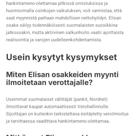
hankintameno-olettamaa pitkissä omistuksissa ja
huomioimalla osinkojen vaikutuksen, voit varmistaa, että
saat myynnistä parhaan mahdollisen nettohyödyn. Elisan
osake säilyy todennäköisesti suomalaisten suosikkina
jatkossakin, mutta aktiivinen salkunhoito vaatii ajoittaista
realisointia ja varojen uudelleenkohdentamista.
Usein kysytyt kysymykset
Miten Elisan osakkeiden myynti
ilmoitetaan verottajalle?
Useimmat suomalaiset välittäjät (pankit, Nordnet)
ilmoittavat kaupat automaattisesti Verohallinnolle.
Sijoittajan on kuitenkin tarkistettava esitäytetty veroilmoitus
ja tarvittaessa vaadittava hankintameno-olettamaa.