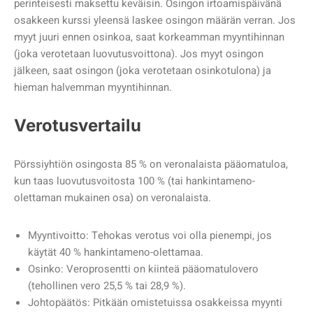
perinteisesti maksettu keväisin. Osingon irtoamispäivänä
osakkeen kurssi yleensä laskee osingon määrän verran. Jos
myyt juuri ennen osinkoa, saat korkeamman myyntihinnan
(joka verotetaan luovutusvoittona). Jos myyt osingon
jälkeen, saat osingon (joka verotetaan osinkotulona) ja
hieman halvemman myyntihinnan.
Verotusvertailu
Pörssiyhtiön osingosta 85 % on veronalaista pääomatuloa,
kun taas luovutusvoitosta 100 % (tai hankintameno-
olettaman mukainen osa) on veronalaista.
Myyntivoitto: Tehokas verotus voi olla pienempi, jos
käytät 40 % hankintameno-olettamaa.
Osinko: Veroprosentti on kiinteä pääomatulovero
(tehollinen vero 25,5 % tai 28,9 %).
Johtopäätös: Pitkään omistetuissa osakkeissa myynti