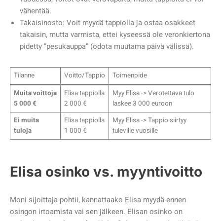
vähentää.
Takaisinosto: Voit myydä tappiolla ja ostaa osakkeet
takaisin, mutta varmista, ettei kyseessä ole veronkiertona
pidetty ”pesukauppa” (odota muutama päivä välissä).
Tilanne
Voitto/Tappio
Toimenpide
Muita voittoja
Elisa tappiolla
Myy Elisa -> Verotettava tulo
5 000 €
2 000 €
laskee 3 000 euroon
Ei muita
Elisa tappiolla
Myy Elisa -> Tappio siirtyy
tuloja
1 000 €
tuleville vuosille
Elisa osinko vs. myyntivoitto
Moni sijoittaja pohtii, kannattaako Elisa myydä ennen
osingon irtoamista vai sen jälkeen. Elisan osinko on