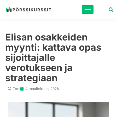
Siirry
suoraan
sisältöön
Elisan osakkeiden
myynti: kattava opas
sijoittajalle
verotukseen ja
strategiaan
Toni
4 maaliskuun, 2026