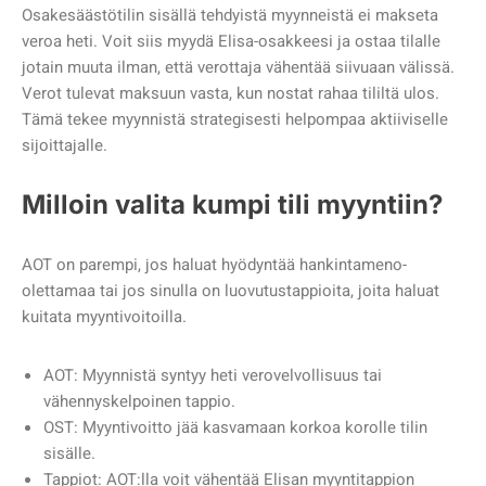
Osakesäästötilin sisällä tehdyistä myynneistä ei makseta
veroa heti. Voit siis myydä Elisa-osakkeesi ja ostaa tilalle
jotain muuta ilman, että verottaja vähentää siivuaan välissä.
Verot tulevat maksuun vasta, kun nostat rahaa tililtä ulos.
Tämä tekee myynnistä strategisesti helpompaa aktiiviselle
sijoittajalle.
Milloin valita kumpi tili myyntiin?
AOT on parempi, jos haluat hyödyntää hankintameno-
olettamaa tai jos sinulla on luovutustappioita, joita haluat
kuitata myyntivoitoilla.
AOT: Myynnistä syntyy heti verovelvollisuus tai
vähennyskelpoinen tappio.
OST: Myyntivoitto jää kasvamaan korkoa korolle tilin
sisälle.
Tappiot: AOT:lla voit vähentää Elisan myyntitappion