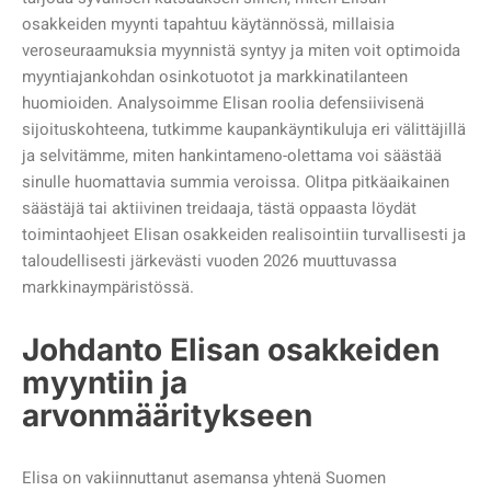
osakkeiden myynti tapahtuu käytännössä, millaisia
veroseuraamuksia myynnistä syntyy ja miten voit optimoida
myyntiajankohdan osinkotuotot ja markkinatilanteen
huomioiden. Analysoimme Elisan roolia defensiivisenä
sijoituskohteena, tutkimme kaupankäyntikuluja eri välittäjillä
ja selvitämme, miten hankintameno-olettama voi säästää
sinulle huomattavia summia veroissa. Olitpa pitkäaikainen
säästäjä tai aktiivinen treidaaja, tästä oppaasta löydät
toimintaohjeet Elisan osakkeiden realisointiin turvallisesti ja
taloudellisesti järkevästi vuoden 2026 muuttuvassa
markkinaympäristössä.
Johdanto Elisan osakkeiden
myyntiin ja
arvonmääritykseen
Elisa on vakiinnuttanut asemansa yhtenä Suomen