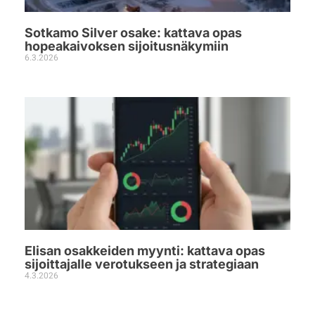
Sotkamo Silver osake: kattava opas
hopeakaivoksen sijoitusnäkymiin
6.3.2026
Elisan osakkeiden myynti: kattava opas
sijoittajalle verotukseen ja strategiaan
4.3.2026