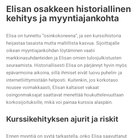
Elisan osakkeen historiallinen
kehitys ja myyntiajankohta
Elisa on tunnettu ”osinkokoneena”, ja sen kurssihistoria
heijastaa tasaista mutta maltillista kasvua. Sijoittajalle
oikean myyntiajankohdan löytäminen vaatii
markkinasuhdanteiden ja Elisan omien tulosjulkistusten
seuraamista. Historiallisesti Elisa on pärjännyt hyvin myös
epävarmoina aikoina, sillä ihmiset eivät luovu puhelin- ja
internetliittymistään helposti. Kuitenkin, jos korkotaso
nousee voimakkaasti, Elisan kaltaiset vakaat
osingonmaksajat saattavat menettää houkuttelevuuttaan
korkosijoituksille, mikä voi painaa kurssia alaspäin.
Kurssikehityksen ajurit ja riskit
Ennen myyntiä on syytä tarkastella, onko Elisa saavuttanut