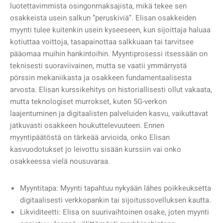
luotettavimmista osingonmaksajista, mikä tekee sen
osakkeista usein salkun ”peruskiviä”. Elisan osakkeiden
myynti tulee kuitenkin usein kyseeseen, kun sijoittaja haluaa
kotiuttaa voittoja, tasapainottaa salkkuaan tai tarvitsee
pääomaa muihin hankintoihin. Myyntiprosessi itsessään on
teknisesti suoraviivainen, mutta se vaatii ymmärrystä
pörssin mekaniikasta ja osakkeen fundamentaalisesta
arvosta. Elisan kurssikehitys on historiallisesti ollut vakaata,
mutta teknologiset murrokset, kuten 5G-verkon
laajentuminen ja digitaalisten palveluiden kasvu, vaikuttavat
jatkuvasti osakkeen houkuttelevuuteen. Ennen
myyntipäätöstä on tärkeää arvioida, onko Elisan
kasvuodotukset jo leivottu sisään kurssiin vai onko
osakkeessa vielä nousuvaraa.
Myyntitapa: Myynti tapahtuu nykyään lähes poikkeuksetta
digitaalisesti verkkopankin tai sijoitussovelluksen kautta.
Likviditeetti: Elisa on suurivaihtoinen osake, joten myynti