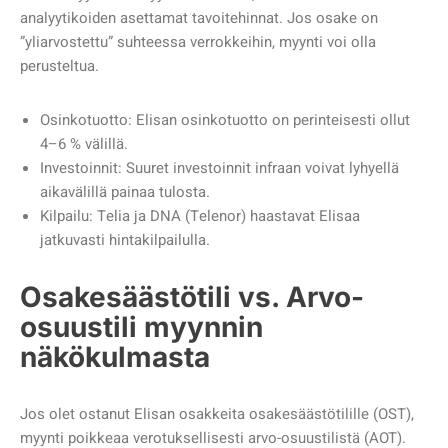
analyytikoiden asettamat tavoitehinnat. Jos osake on
”yliarvostettu” suhteessa verrokkeihin, myynti voi olla
perusteltua.
Osinkotuotto: Elisan osinkotuotto on perinteisesti ollut
4–6 % välillä.
Investoinnit: Suuret investoinnit infraan voivat lyhyellä
aikavälillä painaa tulosta.
Kilpailu: Telia ja DNA (Telenor) haastavat Elisaa
jatkuvasti hintakilpailulla.
Osakesäästötili vs. Arvo-
osuustili myynnin
näkökulmasta
Jos olet ostanut Elisan osakkeita osakesäästötilille (OST),
myynti poikkeaa verotuksellisesti arvo-osuustilistä (AOT).