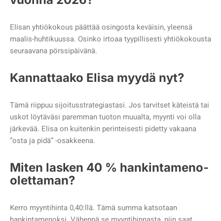
Elisan yhtiökokous päättää osingosta keväisin, yleensä
maalis-huhtikuussa. Osinko irtoaa tyypillisesti yhtiökokousta
seuraavana pörssipäivänä.
Kannattaako Elisa myydä nyt?
Tämä riippuu sijoitusstrategiastasi. Jos tarvitset käteistä tai
uskot löytäväsi paremman tuoton muualta, myynti voi olla
järkevää. Elisa on kuitenkin perinteisesti pidetty vakaana
”osta ja pidä” -osakkeena.
Miten lasken 40 % hankintameno-
olettaman?
Kerro myyntihinta 0,40:llä. Tämä summa katsotaan
hankintamenoksi. Vähennä se myyntihinnasta, niin saat