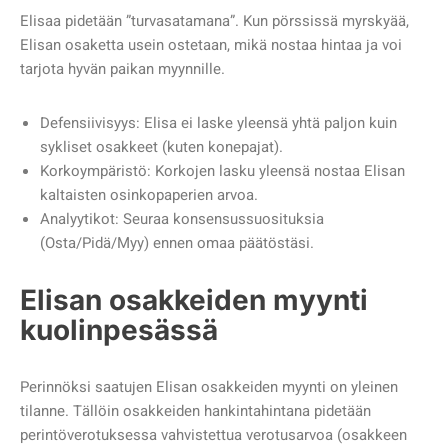
Elisaa pidetään ”turvasatamana”. Kun pörssissä myrskyää,
Elisan osaketta usein ostetaan, mikä nostaa hintaa ja voi
tarjota hyvän paikan myynnille.
Defensiivisyys: Elisa ei laske yleensä yhtä paljon kuin
sykliset osakkeet (kuten konepajat).
Korkoympäristö: Korkojen lasku yleensä nostaa Elisan
kaltaisten osinkopaperien arvoa.
Analyytikot: Seuraa konsensussuosituksia
(Osta/Pidä/Myy) ennen omaa päätöstäsi.
Elisan osakkeiden myynti
kuolinpesässä
Perinnöksi saatujen Elisan osakkeiden myynti on yleinen
tilanne. Tällöin osakkeiden hankintahintana pidetään
perintöverotuksessa vahvistettua verotusarvoa (osakkeen