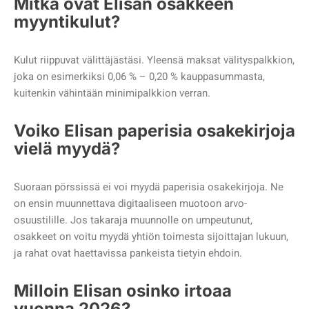
Mitkä ovat Elisan osakkeen
myyntikulut?
Kulut riippuvat välittäjästäsi. Yleensä maksat välityspalkkion,
joka on esimerkiksi 0,06 % – 0,20 % kauppasummasta,
kuitenkin vähintään minimipalkkion verran.
Voiko Elisan paperisia osakekirjoja
vielä myydä?
Suoraan pörssissä ei voi myydä paperisia osakekirjoja. Ne
on ensin muunnettava digitaaliseen muotoon arvo-
osuustilille. Jos takaraja muunnolle on umpeutunut,
osakkeet on voitu myydä yhtiön toimesta sijoittajan lukuun,
ja rahat ovat haettavissa pankeista tietyin ehdoin.
Milloin Elisan osinko irtoaa
vuonna 2026?