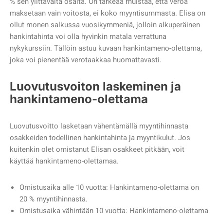
% sen ylittävältä osalta. On tärkeää muistaa, että veroa
maksetaan vain voitosta, ei koko myyntisummasta. Elisa on
ollut monen salkussa vuosikymmeniä, jolloin alkuperäinen
hankintahinta voi olla hyvinkin matala verrattuna
nykykurssiin. Tällöin astuu kuvaan hankintameno-olettama,
joka voi pienentää verotaakkaa huomattavasti.
Luovutusvoiton laskeminen ja
hankintameno-olettama
Luovutusvoitto lasketaan vähentämällä myyntihinnasta
osakkeiden todellinen hankintahinta ja myyntikulut. Jos
kuitenkin olet omistanut Elisan osakkeet pitkään, voit
käyttää hankintameno-olettamaa.
Omistusaika alle 10 vuotta: Hankintameno-olettama on
20 % myyntihinnasta.
Omistusaika vähintään 10 vuotta: Hankintameno-olettama