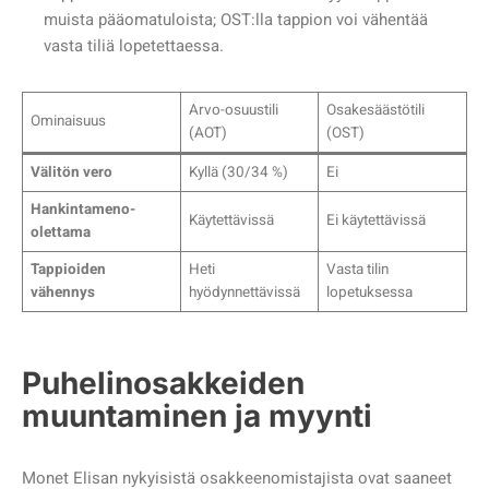
muista pääomatuloista; OST:lla tappion voi vähentää
vasta tiliä lopetettaessa.
Arvo-osuustili
Osakesäästötili
Ominaisuus
(AOT)
(OST)
Välitön vero
Kyllä (30/34 %)
Ei
Hankintameno-
Käytettävissä
Ei käytettävissä
olettama
Tappioiden
Heti
Vasta tilin
vähennys
hyödynnettävissä
lopetuksessa
Puhelinosakkeiden
muuntaminen ja myynti
Monet Elisan nykyisistä osakkeenomistajista ovat saaneet