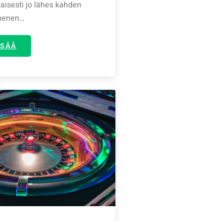
isesti jo lähes kahden
menen…
ISÄÄ