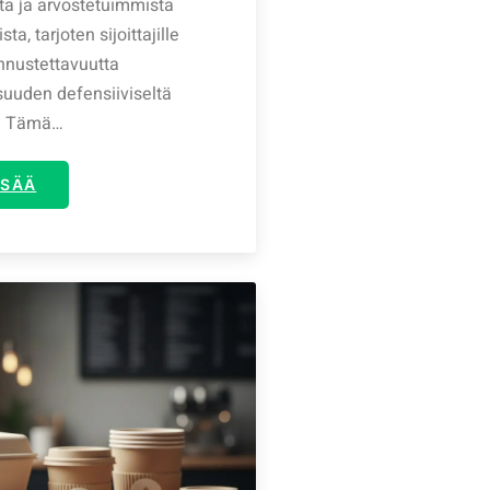
a ja arvostetuimmista
sta, tarjoten sijoittajille
ennustettavuutta
suuden defensiiviseltä
a. Tämä…
ISÄÄ