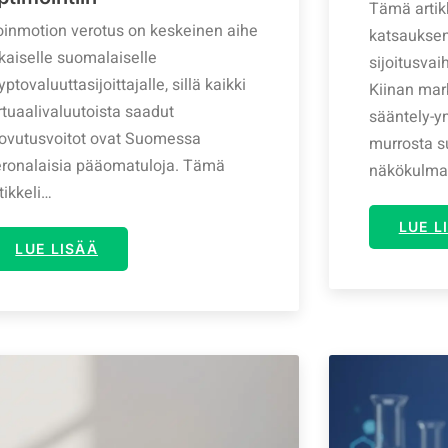
Tämä artikk
oinmotion verotus on keskeinen aihe
katsauksen
kaiselle suomalaiselle
sijoitusvai
yptovaluuttasijoittajalle, sillä kaikki
Kiinan mark
rtuaalivaluutoista saadut
sääntely-y
uovutusvoitot ovat Suomessa
murrosta s
eronalaisia pääomatuloja. Tämä
näkökulma
tikkeli…
LUE L
LUE LISÄÄ