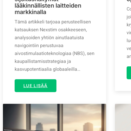
lääkinnällisten laitteiden
C
markkinalla
jo
Tämä artikkeli tarjoaa perusteellisen
kr
katsauksen Nexstim osakkeeseen,
vi
analysoiden yhtiön ainutlaatuista
l
navigointiin perustuvaa
v
aivostimulaatioteknologiaa (NBS), sen
ar
kaupallistamisstrategiaa ja
kasvupotentiaalia globaaleilla…
LUE LISÄÄ