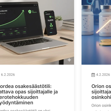
6.2.2026
4.2.2026
ordea osakesäästötili:
Orion os
attava opas sijoittajalle ja
sijoittaj
erotehokkuuden
osinkohi
yödyntäminen
Orion osink
rdea osakesäästötili on yksi