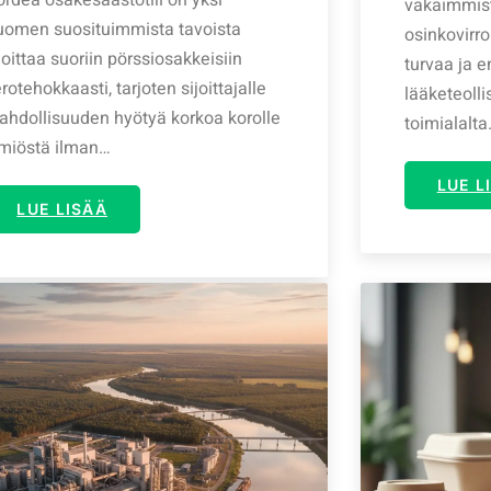
vakaimmist
uomen suosituimmista tavoista
osinkovirroi
joittaa suoriin pörssiosakkeisiin
turvaa ja 
rotehokkaasti, tarjoten sijoittajalle
lääketeolli
ahdollisuuden hyötyä korkoa korolle
toimialalt
lmiöstä ilman…
LUE L
LUE LISÄÄ