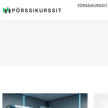
PÖRSSIKURSSIT
Siirry
suoraan
sisältöön