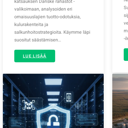
katsauksen Danske rahastot -
S
valikoimaan, analysoiden eri
si
omaisuuslajien tuotto-odotuksia,
ve
kulurakenteita ja
m
salkunhoitostrategioita. Käymme läpi
-i
suositut säästämisen…
LUE LISÄÄ