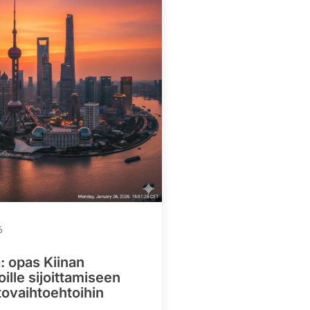
6
: opas Kiinan
ille sijoittamiseen
tovaihtoehtoihin