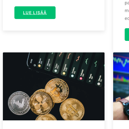
pa
m
LUE LISÄÄ
ed