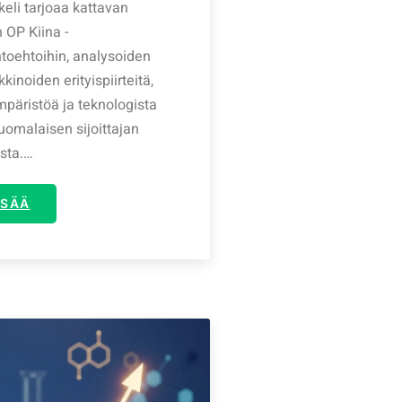
eli tarjoaa kattavan
 OP Kiina -
htoehtoihin, analysoiden
kinoiden erityispiirteitä,
mpäristöä ja teknologista
uomalaisen sijoittajan
sta.…
ISÄÄ