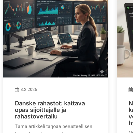
8.2.2026
Danske rahastot: kattava
N
opas sijoittajalle ja
k
rahastovertailu
v
h
Tämä artikkeli tarjoaa perusteellisen
No