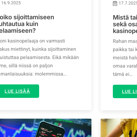
16.9.2025
17.7.202
oiko sijoittamiseen
Mistä ta
uhtautua kuin
sekä osak
elaamiseen?
kasinope
oni kasinopelaaja on varmasti
Rahan maai
skus miettinyt, kuinka sijoittaminen
paikka tai 
uistuttaa pelaamisesta. Eikä mikään
meistä hal
me, sillä niissä on paljon
omaa varal
amanlaisuuksia: molemmissa…
tämä ei…
LUE LISÄÄ
LUE L