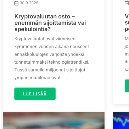
30.9.2025
V
Kryptovaluutan osto –
s
enemmän sijoittamista vai
p
spekulointia?
M
Kryptovaluutat ovat viimeisen
jo
kymmenen vuoden aikana nousseet
m
ennakkoluulojen varjoista yhdeksi
ih
tunnetuimmaksi teknologiatrendiksi.
s
Tässä samalla miljoonat sijoittajat
ympäri maailmaa ovat…
LUE LISÄÄ