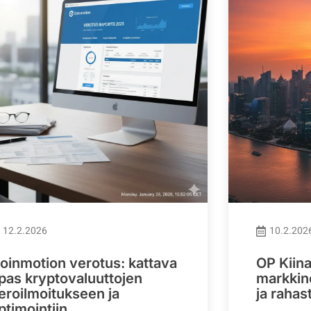
12.2.2026
10.2.202
oinmotion verotus: kattava
OP Kiina
pas kryptovaluuttojen
markkino
eroilmoitukseen ja
ja rahas
ptimointiin