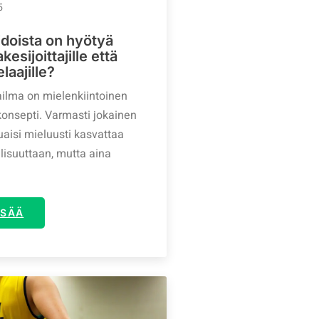
5
idoista on hyötyä
esijoittajille että
laajille?
lma on mielenkiintoinen
konsepti. Varmasti jokainen
uaisi mieluusti kasvattaa
lisuuttaan, mutta aina
ISÄÄ