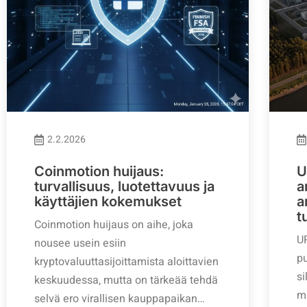
2.2.2026
Coinmotion huijaus:
U
turvallisuus, luotettavuus ja
a
käyttäjien kokemukset
a
t
Coinmotion huijaus on aihe, joka
U
nousee usein esiin
pu
kryptovaluuttasijoittamista aloittavien
si
keskuudessa, mutta on tärkeää tehdä
mu
selvä ero virallisen kauppapaikan…