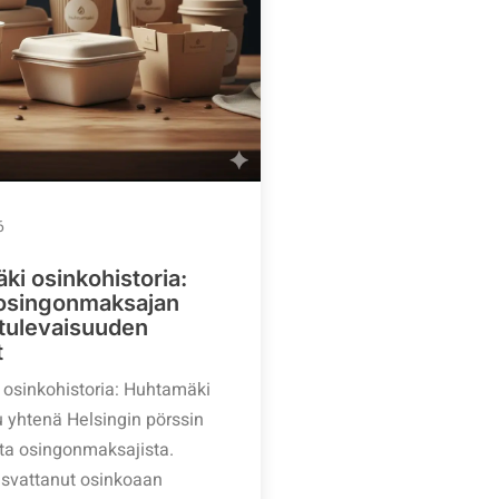
6
i osinkohistoria:
osingonmaksajan
a tulevaisuuden
t
osinkohistoria: Huhtamäki
u yhtenä Helsingin pörssin
a osingonmaksajista.
asvattanut osinkoaan