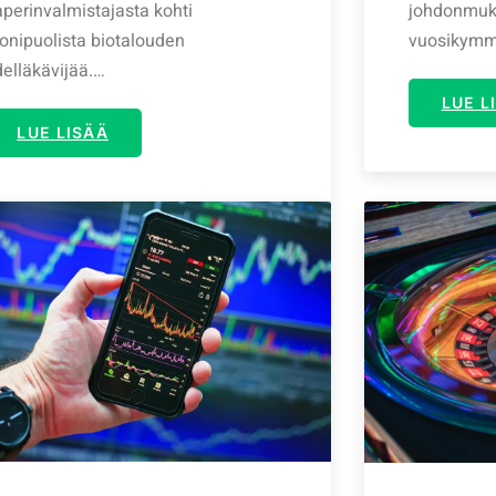
perinvalmistajasta kohti
johdonmuka
onipuolista biotalouden
vuosikym
elläkävijää.…
LUE L
LUE LISÄÄ