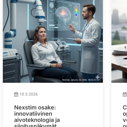
10.3.2026
Nexstim osake:
C
innovatiivinen
o
aivoteknologia ja
v
sijoitusnäkymät
o