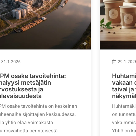
31.1.2026
29.1.202
PM osake tavoitehinta:
Huhtamäk
nalyysi metsäjätin
vakaan 
rvostuksesta ja
taival j
ulevaisuudesta
näkymä
PM osake tavoitehinta on keskeinen
Huhtamäki 
heenaihe sijoittajien keskuudessa,
on tunnett
llä yhtiö elää voimakasta
vakaimmist
rrosvaihetta perinteisestä
Yhtiö on k