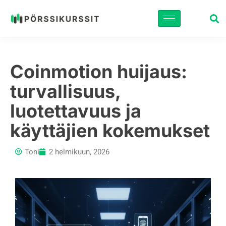
Siirry
suoraan
sisältöön
Coinmotion huijaus:
turvallisuus,
luotettavuus ja
käyttäjien kokemukset
Toni
2 helmikuun, 2026