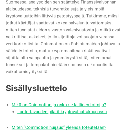
Suomessa, analysoiden sen sääntelyä Finanssivalvonnan
alaisuudessa, teknisiä turvaratkaisuja ja yleisimpiä
kryptovaluuttoihin liittyviä petostyyppejä. Tutkimme, miksi
jotkut käyttäjät saattavat kokea palvelun turvattomaksi,
miten tunnistat aidon sivuston valesivustosta ja mitkä ovat
ne kriittiset askeleet, joilla sijoittaja voi suojata varansa
verkkorikollisilta. Coinmotion on Pohjoismaiden johtava ja
säädelty toimija, mutta kryptomaailman riskit vaativat
sijoittajalta valppautta ja ymmärrystä siitä, miten omat
tunnukset ja lompakot pidetään suojassa ulkopuolisilta
vaikuttamisyrityksiltä.
Sisällysluettelo
Mikä on Coinmotion ja onko se laillinen toimija?
Luotettavuuden pilarit kryptovaluuttakaupassa
Miten ”Coinmotion huijaus” yleensä toteutetaan?