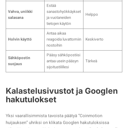
Estää
Vahva, uniikki
sanastohyökkäykset
Helppo
salasana
ja vuotaneiden
tietojen käytön
Antaa aikaa
Holvin käyttö
reagoida luvattomiin
Keskiverto
nostoihin
Pääsy sähköpostiisi
Sähköpostin
antaa usein pääsyn
Tärkeä
suojaus
sijoitustilillesi
Kalastelusivustot ja Googlen
hakutulokset
Yksi vaarallisimmista tavoista päätyä ”Coinmotion
huijauksen” uhriksi on klikata Googlen hakutuloksissa