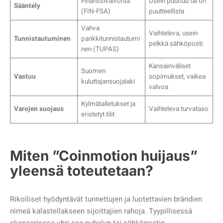
Finanssivalvonta
Usein puuttuu tai on
Sääntely
(FIN-FSA)
puutteellista
Vahva
Vaihteleva, usein
Tunnistautuminen
pankkitunnistautumi
pelkkä sähköposti
nen (TUPAS)
Kansainväliset
Suomen
Vastuu
sopimukset, vaikea
kuluttajansuojalaki
valvoa
Kylmätalletukset ja
Varojen suojaus
Vaihteleva turvataso
eristetyt tilit
Miten ”Coinmotion huijaus”
yleensä toteutetaan?
Rikolliset hyödyntävät tunnettujen ja luotettavien brändien
nimeä kalastellakseen sijoittajien rahoja. Tyypillisessä