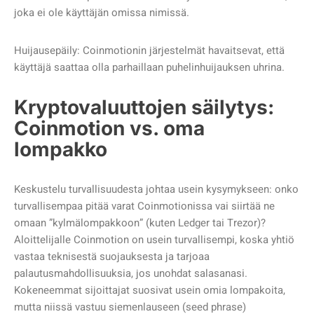
joka ei ole käyttäjän omissa nimissä.
Huijausepäily: Coinmotionin järjestelmät havaitsevat, että
käyttäjä saattaa olla parhaillaan puhelinhuijauksen uhrina.
Kryptovaluuttojen säilytys:
Coinmotion vs. oma
lompakko
Keskustelu turvallisuudesta johtaa usein kysymykseen: onko
turvallisempaa pitää varat Coinmotionissa vai siirtää ne
omaan ”kylmälompakkoon” (kuten Ledger tai Trezor)?
Aloittelijalle Coinmotion on usein turvallisempi, koska yhtiö
vastaa teknisestä suojauksesta ja tarjoaa
palautusmahdollisuuksia, jos unohdat salasanasi.
Kokeneemmat sijoittajat suosivat usein omia lompakoita,
mutta niissä vastuu siemenlauseen (seed phrase)