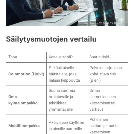
Säilytysmuotojen vertailu
Tapa
Kenelle sopii?
Suurin riski
Pitkäaikaiselle
Palveluntarjoajaan
Coinmotion (Holvi)
säästäjälle, joka
kohdistuva riski
haluaa helppoutta
(pieni)
Suuria summia
Oman
Oma
omistavalle ja
siemenlauseen
kylmälompakko
tekniikkaa
katoaminen tai
ymmärtävälle
varkaus
Puhelimen
Aktiiviseen käyttöön
Mobiililompakko
haittaohjelmat tai
ja pienille summille
katoaminen