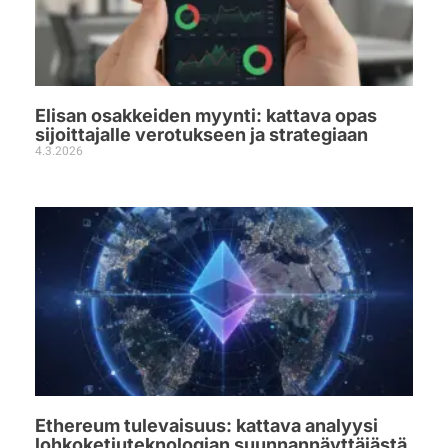
Elisan osakkeiden myynti: kattava opas
sijoittajalle verotukseen ja strategiaan
4.3.2026
Ethereum tulevaisuus: kattava analyysi
lohkoketjuteknologian suunnannäyttäjästä