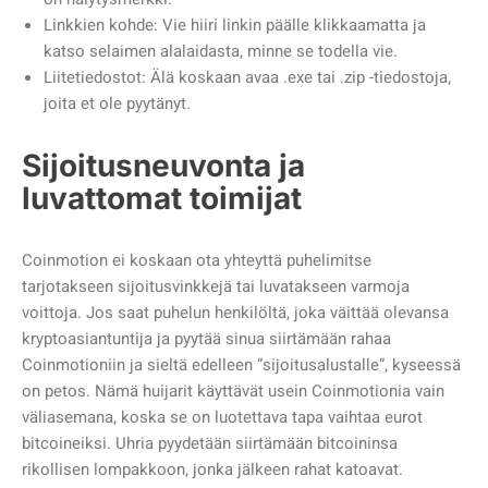
Linkkien kohde: Vie hiiri linkin päälle klikkaamatta ja
katso selaimen alalaidasta, minne se todella vie.
Liitetiedostot: Älä koskaan avaa .exe tai .zip -tiedostoja,
joita et ole pyytänyt.
Sijoitusneuvonta ja
luvattomat toimijat
Coinmotion ei koskaan ota yhteyttä puhelimitse
tarjotakseen sijoitusvinkkejä tai luvatakseen varmoja
voittoja. Jos saat puhelun henkilöltä, joka väittää olevansa
kryptoasiantuntija ja pyytää sinua siirtämään rahaa
Coinmotioniin ja sieltä edelleen ”sijoitusalustalle”, kyseessä
on petos. Nämä huijarit käyttävät usein Coinmotionia vain
väliasemana, koska se on luotettava tapa vaihtaa eurot
bitcoineiksi. Uhria pyydetään siirtämään bitcoininsa
rikollisen lompakkoon, jonka jälkeen rahat katoavat.