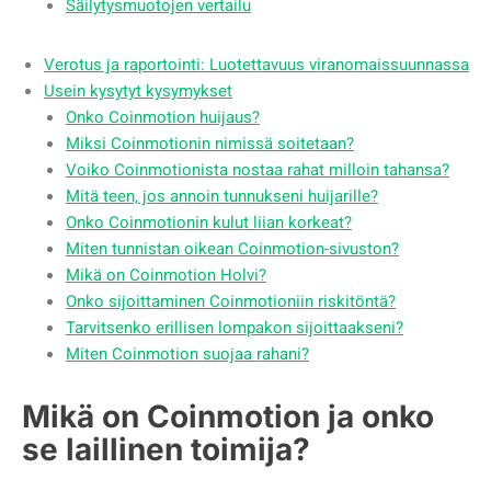
Säilytysmuotojen vertailu
Verotus ja raportointi: Luotettavuus viranomaissuunnassa
Usein kysytyt kysymykset
Onko Coinmotion huijaus?
Miksi Coinmotionin nimissä soitetaan?
Voiko Coinmotionista nostaa rahat milloin tahansa?
Mitä teen, jos annoin tunnukseni huijarille?
Onko Coinmotionin kulut liian korkeat?
Miten tunnistan oikean Coinmotion-sivuston?
Mikä on Coinmotion Holvi?
Onko sijoittaminen Coinmotioniin riskitöntä?
Tarvitsenko erillisen lompakon sijoittaakseni?
Miten Coinmotion suojaa rahani?
Mikä on Coinmotion ja onko
se laillinen toimija?