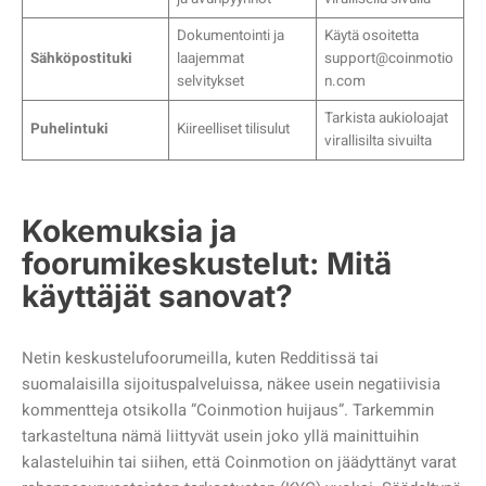
Dokumentointi ja
Käytä osoitetta
Sähköpostituki
laajemmat
support@coinmotio
selvitykset
n.com
Tarkista aukioloajat
Puhelintuki
Kiireelliset tilisulut
virallisilta sivuilta
Kokemuksia ja
foorumikeskustelut: Mitä
käyttäjät sanovat?
Netin keskustelufoorumeilla, kuten Redditissä tai
suomalaisilla sijoituspalveluissa, näkee usein negatiivisia
kommentteja otsikolla ”Coinmotion huijaus”. Tarkemmin
tarkasteltuna nämä liittyvät usein joko yllä mainittuihin
kalasteluihin tai siihen, että Coinmotion on jäädyttänyt varat