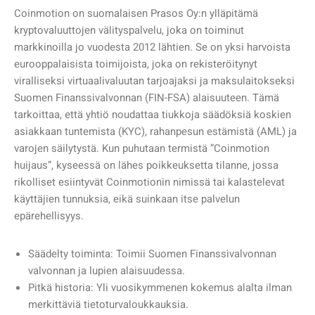
Coinmotion on suomalaisen Prasos Oy:n ylläpitämä
kryptovaluuttojen välityspalvelu, joka on toiminut
markkinoilla jo vuodesta 2012 lähtien. Se on yksi harvoista
eurooppalaisista toimijoista, joka on rekisteröitynyt
viralliseksi virtuaalivaluutan tarjoajaksi ja maksulaitokseksi
Suomen Finanssivalvonnan (FIN-FSA) alaisuuteen. Tämä
tarkoittaa, että yhtiö noudattaa tiukkoja säädöksiä koskien
asiakkaan tuntemista (KYC), rahanpesun estämistä (AML) ja
varojen säilytystä. Kun puhutaan termistä ”Coinmotion
huijaus”, kyseessä on lähes poikkeuksetta tilanne, jossa
rikolliset esiintyvät Coinmotionin nimissä tai kalastelevat
käyttäjien tunnuksia, eikä suinkaan itse palvelun
epärehellisyys.
Säädelty toiminta: Toimii Suomen Finanssivalvonnan
valvonnan ja lupien alaisuudessa.
Pitkä historia: Yli vuosikymmenen kokemus alalta ilman
merkittäviä tietoturvaloukkauksia.