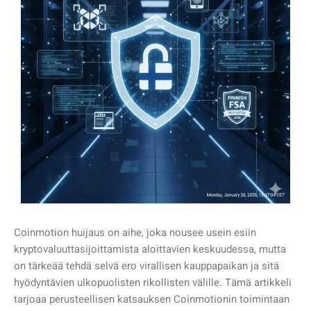
Coinmotion huijaus on aihe, joka nousee usein esiin
kryptovaluuttasijoittamista aloittavien keskuudessa, mutta
on tärkeää tehdä selvä ero virallisen kauppapaikan ja sitä
hyödyntävien ulkopuolisten rikollisten välille. Tämä artikkeli
tarjoaa perusteellisen katsauksen Coinmotionin toimintaan