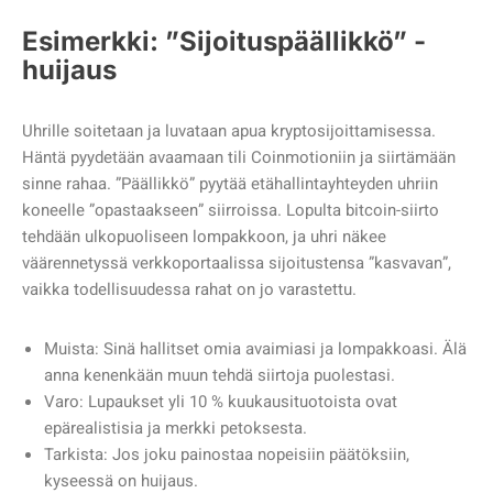
Esimerkki: ”Sijoituspäällikkö” -
huijaus
Uhrille soitetaan ja luvataan apua kryptosijoittamisessa.
Häntä pyydetään avaamaan tili Coinmotioniin ja siirtämään
sinne rahaa. ”Päällikkö” pyytää etähallintayhteyden uhriin
koneelle ”opastaakseen” siirroissa. Lopulta bitcoin-siirto
tehdään ulkopuoliseen lompakkoon, ja uhri näkee
väärennetyssä verkkoportaalissa sijoitustensa ”kasvavan”,
vaikka todellisuudessa rahat on jo varastettu.
Muista: Sinä hallitset omia avaimiasi ja lompakkoasi. Älä
anna kenenkään muun tehdä siirtoja puolestasi.
Varo: Lupaukset yli 10 % kuukausituotoista ovat
epärealistisia ja merkki petoksesta.
Tarkista: Jos joku painostaa nopeisiin päätöksiin,
kyseessä on huijaus.