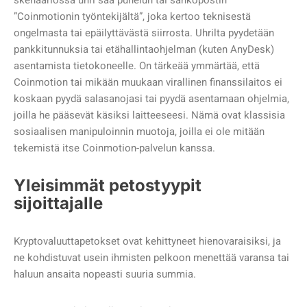
skenaariossa uhri saa puhelun tai sähköpostin
”Coinmotionin työntekijältä”, joka kertoo teknisestä
ongelmasta tai epäilyttävästä siirrosta. Uhrilta pyydetään
pankkitunnuksia tai etähallintaohjelman (kuten AnyDesk)
asentamista tietokoneelle. On tärkeää ymmärtää, että
Coinmotion tai mikään muukaan virallinen finanssilaitos ei
koskaan pyydä salasanojasi tai pyydä asentamaan ohjelmia,
joilla he pääsevät käsiksi laitteeseesi. Nämä ovat klassisia
sosiaalisen manipuloinnin muotoja, joilla ei ole mitään
tekemistä itse Coinmotion-palvelun kanssa.
Yleisimmät petostyypit
sijoittajalle
Kryptovaluuttapetokset ovat kehittyneet hienovaraisiksi, ja
ne kohdistuvat usein ihmisten pelkoon menettää varansa tai
haluun ansaita nopeasti suuria summia.