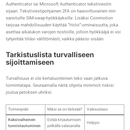
Authenticator tai Microsoft Authenticator tekstiviestin
sijaan. Tekstiviestipohjainen 2FA on haavoittuvainen niin
sanotuille SIM-swap-hyökkäyksille. Lisäksi Coinmotion
tarjoaa mahdollisuuden käyttää ”Holvi”-ominaisuutta, joka
asettaa aikalukon varojen nostoille, jolloin hyökkääjä ei voi
tyhjentää tiliäsi välittömästi, vaikka pääsisi sisään.
Tarkistuslista turvalliseen
sijoittamiseen
Turvallisuus ei ole kertaluonteinen teko vaan jatkuva
toimintatapa. Seuraamalla näitä ohjeita minimoit riskisi
joutua petoksen uhriksi.
Toimenpide
Miksi se on tärkeää?
Vaikeustaso
Kaksivaiheinen
Estää kirjautumisen
Helppo
tunnistautuminen
pelkällä salasanalla