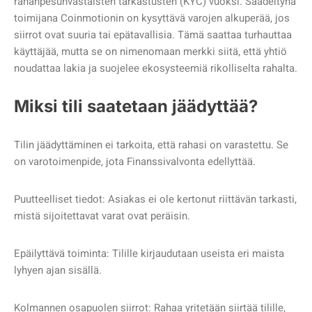
rahanpesunvastaisten tarkastusten (KYC) vuoksi. Säädeltynä
toimijana Coinmotionin on kysyttävä varojen alkuperää, jos
siirrot ovat suuria tai epätavallisia. Tämä saattaa turhauttaa
käyttäjää, mutta se on nimenomaan merkki siitä, että yhtiö
noudattaa lakia ja suojelee ekosysteemiä rikolliselta rahalta.
Miksi tili saatetaan jäädyttää?
Tilin jäädyttäminen ei tarkoita, että rahasi on varastettu. Se
on varotoimenpide, jota Finanssivalvonta edellyttää.
Puutteelliset tiedot: Asiakas ei ole kertonut riittävän tarkasti,
mistä sijoitettavat varat ovat peräisin.
Epäilyttävä toiminta: Tilille kirjaudutaan useista eri maista
lyhyen ajan sisällä.
Kolmannen osapuolen siirrot: Rahaa yritetään siirtää tilille,