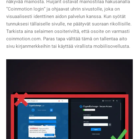
näkyvää mainosta. Huijarit ostavat mainostilaa hakusanalla
”Coinmotion login” ja ohjaavat uhrin sivustolle, joka on
visuaalisesti identtinen aidon palvelun kanssa. Kun syötät
tunnuksesi tällaiselle sivulle, ne päätyvät suoraan rikollisille.
Tarkista aina selaimen osoiteriviltä, että osoite on varmasti
coinmotion.com. Paras tapa välttää tämä on tallentaa aito
sivu kirjanmerkkeihin tai käyttää virallista mobiilisovellusta.