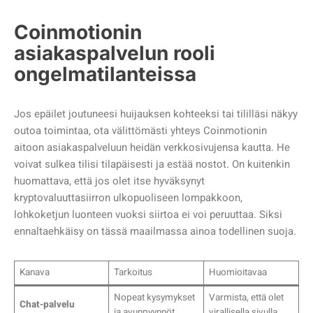
Coinmotionin
asiakaspalvelun rooli
ongelmatilanteissa
Jos epäilet joutuneesi huijauksen kohteeksi tai tililläsi näkyy
outoa toimintaa, ota välittömästi yhteys Coinmotionin
aitoon asiakaspalveluun heidän verkkosivujensa kautta. He
voivat sulkea tilisi tilapäisesti ja estää nostot. On kuitenkin
huomattava, että jos olet itse hyväksynyt
kryptovaluuttasiirron ulkopuoliseen lompakkoon,
lohkoketjun luonteen vuoksi siirtoa ei voi peruuttaa. Siksi
ennaltaehkäisy on tässä maailmassa ainoa todellinen suoja.
Kanava
Tarkoitus
Huomioitavaa
Nopeat kysymykset
Varmista, että olet
Chat-palvelu
ja avunpyynnöt
virallisella sivulla