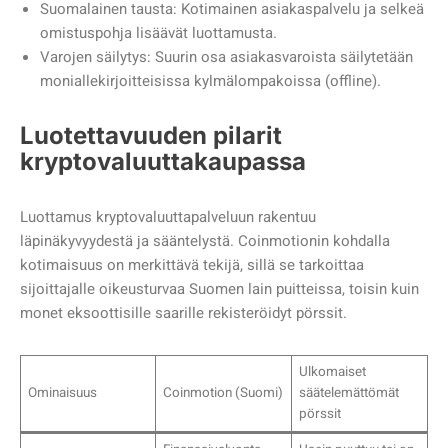
Suomalainen tausta: Kotimainen asiakaspalvelu ja selkeä
omistuspohja lisäävät luottamusta.
Varojen säilytys: Suurin osa asiakasvaroista säilytetään
moniallekirjoitteisissa kylmälompakoissa (offline).
Luotettavuuden pilarit
kryptovaluuttakaupassa
Luottamus kryptovaluuttapalveluun rakentuu
läpinäkyvyydestä ja sääntelystä. Coinmotionin kohdalla
kotimaisuus on merkittävä tekijä, sillä se tarkoittaa
sijoittajalle oikeusturvaa Suomen lain puitteissa, toisin kuin
monet eksoottisille saarille rekisteröidyt pörssit.
Ulkomaiset
Ominaisuus
Coinmotion (Suomi)
säätelemättömät
pörssit