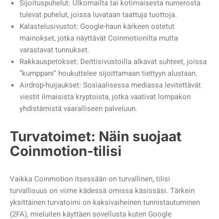
Sijoituspuhelut: Ulkomailta tai kotimaisesta numerosta
tulevat puhelut, joissa luvataan taattuja tuottoja.
Kalastelusivustot: Google-haun kärkeen ostetut
mainokset, jotka näyttävät Coinmotionilta mutta
varastavat tunnukset.
Rakkauspetokset: Deittisivustoilla alkavat suhteet, joissa
”kumppani” houkuttelee sijoittamaan tiettyyn alustaan.
Airdrop-huijaukset: Sosiaalisessa mediassa levitettävät
viestit ilmaisista kryptoista, jotka vaativat lompakon
yhdistämistä vaaralliseen palveluun.
Turvatoimet: Näin suojaat
Coinmotion-tilisi
Vaikka Coinmotion itsessään on turvallinen, tilisi
turvallisuus on viime kädessä omissa käsissäsi. Tärkein
yksittäinen turvatoimi on kaksivaiheinen tunnistautuminen
(2FA), mieluiten käyttäen sovellusta kuten Google