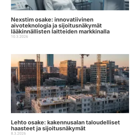
Nexstim osake: innovatiivinen
aivoteknologia ja sijoitusnäkymät
lääkinnällisten laitteiden markkinalla
10.3.2026
Lehto osake: kakennusalan taloudelliset
haasteet ja sijoitusnäkymät
8.3.2026