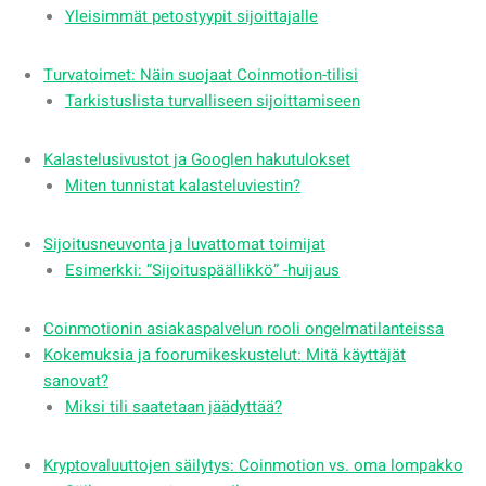
Yleisimmät petostyypit sijoittajalle
Turvatoimet: Näin suojaat Coinmotion-tilisi
Tarkistuslista turvalliseen sijoittamiseen
Kalastelusivustot ja Googlen hakutulokset
Miten tunnistat kalasteluviestin?
Sijoitusneuvonta ja luvattomat toimijat
Esimerkki: ”Sijoituspäällikkö” -huijaus
Coinmotionin asiakaspalvelun rooli ongelmatilanteissa
Kokemuksia ja foorumikeskustelut: Mitä käyttäjät
sanovat?
Miksi tili saatetaan jäädyttää?
Kryptovaluuttojen säilytys: Coinmotion vs. oma lompakko