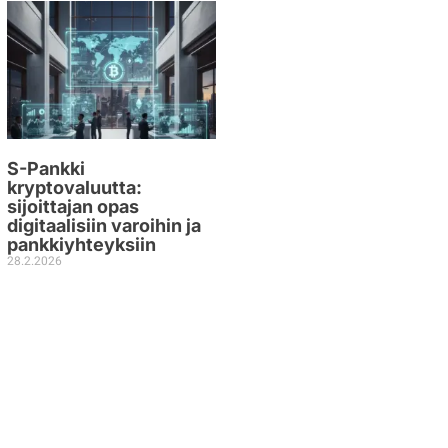
S-Pankki
kryptovaluutta:
sijoittajan opas
digitaalisiin varoihin ja
pankkiyhteyksiin
28.2.2026