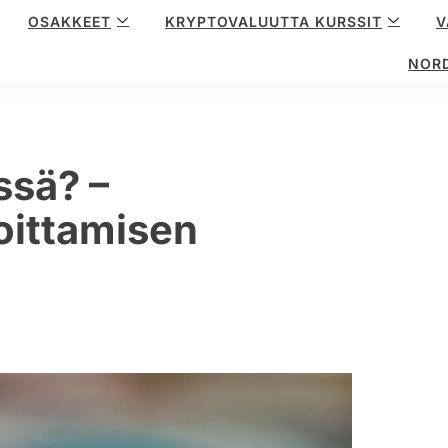
OSAKKEET
KRYPTOVALUUTTA KURSSIT
V
NOR
ssä? –
joittamisen