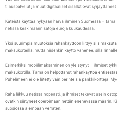
tilauspalvelut ja muut digitaaliset sisällöt ovat syrjäyttäne
Käteistä käyttää nykyään harva ihminen Suomessa – tämä nä
netissä keskimäärin satoja euroja kuukaudessa.
Yksi suurimpia muutoksia rahankäyttöön liittyy siis maksut
maksukorteilla, mutta niidenkin käyttö vähenee, sillä rinnal
Esimerkiksi mobiilimaksaminen on yleistynyt – ihmiset tykk
maksukortilla. Tämä on helpottanut rahankäyttöä entisestää
Puhelimeen ei ole liitetty vain perinteisiä pankkikortteja. 
Raha liikkuu netissä nopeasti, ja ihmiset tekevät usein ost
ovatkin siirtyneet operoimaan nettiin enenevässä määrin. Ki
suosiossa aiempaan verraten.