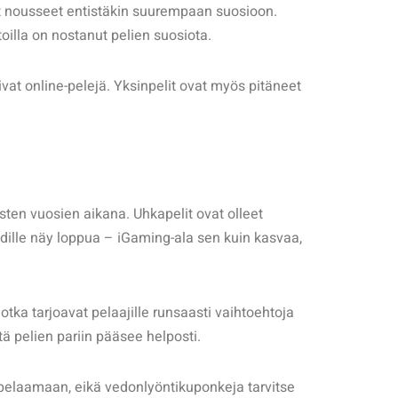
at nousseet entistäkin suurempaan suosioon.
oilla on nostanut pelien suosiota.
t online-pelejä. Yksinpelit ovat myös pitäneet
sten vuosien aikana. Uhkapelit ovat olleet
endille näy loppua – iGaming-ala sen kuin kasvaa,
jotka tarjoavat pelaajille runsaasti vaihtoehtoja
tä pelien pariin pääsee helposti.
ä pelaamaan, eikä vedonlyöntikuponkeja tarvitse