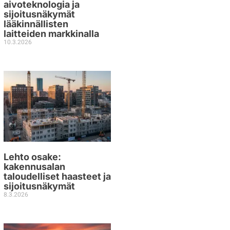
aivoteknologia ja
sijoitusnäkymät
lääkinnällisten
laitteiden markkinalla
10.3.2026
Lehto osake:
kakennusalan
taloudelliset haasteet ja
sijoitusnäkymät
8.3.2026