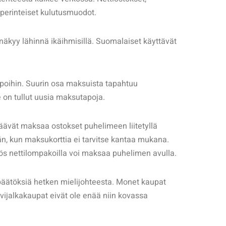
et perinteiset kulutusmuodot.
kyy lähinnä ikäihmisillä. Suomalaiset käyttävät
apoihin. Suurin osa maksuista tapahtuu
le on tullut uusia maksutapoja.
äävät maksaa ostokset puhelimeen liitetyllä
n, kun maksukorttia ei tarvitse kantaa mukana.
Myös nettilompakoilla voi maksaa puhelimen avulla.
opäätöksiä hetken mielijohteesta. Monet kaupat
vijalkakaupat eivät ole enää niin kovassa