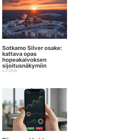
Sotkamo Silver osake:
kattava opas
hopeakaivoksen
sijoitusnäkymiin
6.3.2026