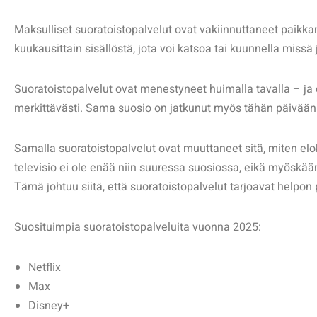
Maksulliset suoratoistopalvelut ovat vakiinnuttaneet paik
kuukausittain sisällöstä, jota voi katsoa tai kuunnella missä
Suoratoistopalvelut ovat menestyneet huimalla tavalla – ja er
merkittävästi. Sama suosio on jatkunut myös tähän päivään 
Samalla suoratoistopalvelut ovat muuttaneet sitä, miten elok
televisio ei ole enää niin suuressa suosiossa, eikä myöskä
Tämä johtuu siitä, että suoratoistopalvelut tarjoavat helpon
Suosituimpia suoratoistopalveluita vuonna 2025:
Netflix
Max
Disney+