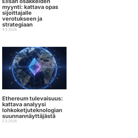
Elisan osakkeiden
myynti: kattava opas
sijoittajalle
verotukseen ja
strategiaan
4.3.2026
Ethereum tulevaisuus:
kattava analyysi
lohkoketjuteknologian
suunnannäyttäjästä
2.3.2026