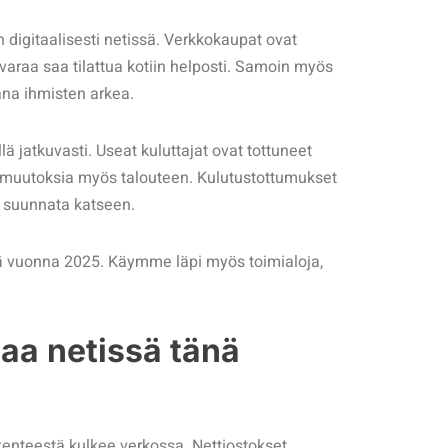
digitaalisesti netissä. Verkkokaupat ovat
varaa saa tilattua kotiin helposti. Samoin myös
sana ihmisten arkea.
llä jatkuvasti. Useat kuluttajat ovat tottuneet
 muutoksia myös talouteen. Kulutustottumukset
at suunnata katseen.
sä vuonna 2025. Käymme läpi myös toimialoja,
haa netissä tänä
enteestä kulkee verkossa. Nettiostokset,