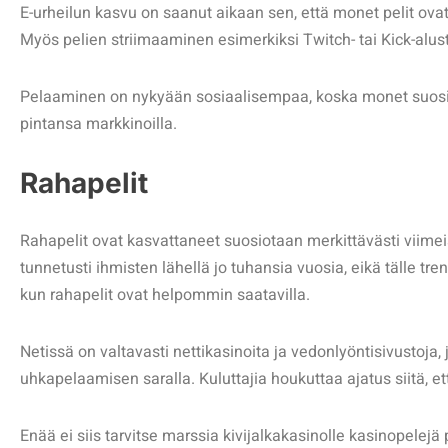
E-urheilun kasvu on saanut aikaan sen, että monet pelit ov
Myös pelien striimaaminen esimerkiksi Twitch- tai Kick-alust
Pelaaminen on nykyään sosiaalisempaa, koska monet suosiva
pintansa markkinoilla.
Rahapelit
Rahapelit ovat kasvattaneet suosiotaan merkittävästi viimei
tunnetusti ihmisten lähellä jo tuhansia vuosia, eikä tälle tr
kun rahapelit ovat helpommin saatavilla.
Netissä on valtavasti nettikasinoita ja vedonlyöntisivustoja, 
uhkapelaamisen saralla. Kuluttajia houkuttaa ajatus siitä, et
Enää ei siis tarvitse marssia kivijalkakasinolle kasinopelej