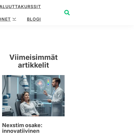
ALUUTTAKURSSIT
DNET
BLOGI
Viimeisimmät
artikkelit
Nexstim osake:
innovatiivinen