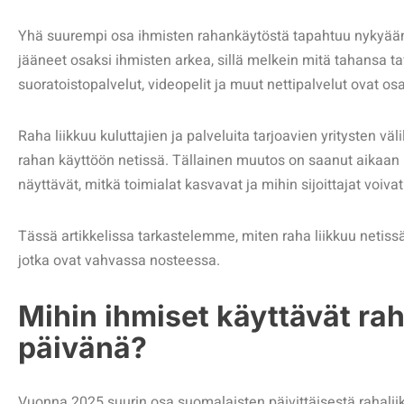
Yhä suurempi osa ihmisten rahankäytöstä tapahtuu nykyään 
jääneet osaksi ihmisten arkea, sillä melkein mitä tahansa ta
suoratoistopalvelut, videopelit ja muut nettipalvelut ovat o
Raha liikkuu kuluttajien ja palveluita tarjoavien yritysten väli
rahan käyttöön netissä. Tällainen muutos on saanut aikaan
näyttävät, mitkä toimialat kasvavat ja mihin sijoittajat voiv
Tässä artikkelissa tarkastelemme, miten raha liikkuu netis
jotka ovat vahvassa nosteessa.
Mihin ihmiset käyttävät ra
päivänä?
Vuonna 2025 suurin osa suomalaisten päivittäisestä rahaliik