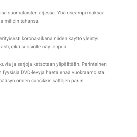
kansa suomalaisten arjessa. Yhä useampi maksaa
 ja milloin tahansa.
ityisesti korona-aikana niiden käyttö yleistyi
asti, eikä suosiolle näy loppua.
uvia ja sarjoja katsotaan ylipäätään. Perinteinen
än fyysisiä DVD-levyjä haeta enää vuokraamoista.
 pääsyn omien suosikkisisältöjen pariin.