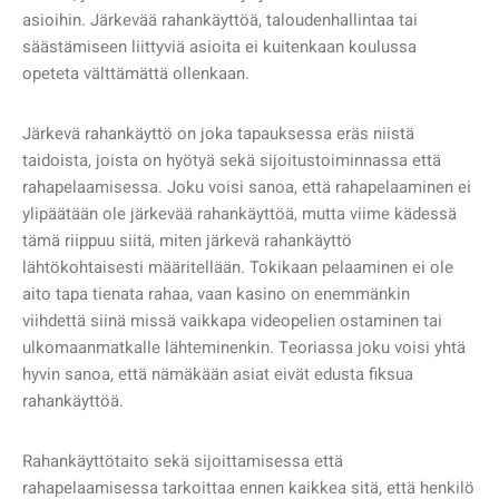
asioihin. Järkevää rahankäyttöä, taloudenhallintaa tai
säästämiseen liittyviä asioita ei kuitenkaan koulussa
opeteta välttämättä ollenkaan.
Järkevä rahankäyttö on joka tapauksessa eräs niistä
taidoista, joista on hyötyä sekä sijoitustoiminnassa että
rahapelaamisessa. Joku voisi sanoa, että rahapelaaminen ei
ylipäätään ole järkevää rahankäyttöä, mutta viime kädessä
tämä riippuu siitä, miten järkevä rahankäyttö
lähtökohtaisesti määritellään. Tokikaan pelaaminen ei ole
aito tapa tienata rahaa, vaan kasino on enemmänkin
viihdettä siinä missä vaikkapa videopelien ostaminen tai
ulkomaanmatkalle lähteminenkin. Teoriassa joku voisi yhtä
hyvin sanoa, että nämäkään asiat eivät edusta fiksua
rahankäyttöä.
Rahankäyttötaito sekä sijoittamisessa että
rahapelaamisessa tarkoittaa ennen kaikkea sitä, että henkilö