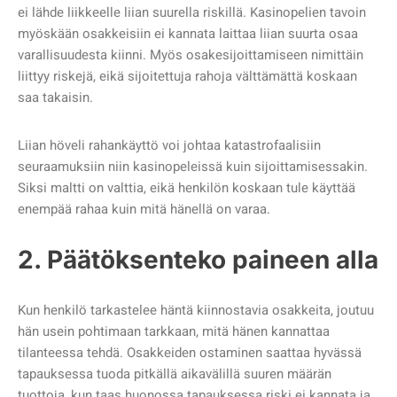
ei lähde liikkeelle liian suurella riskillä. Kasinopelien tavoin
myöskään osakkeisiin ei kannata laittaa liian suurta osaa
varallisuudesta kiinni. Myös osakesijoittamiseen nimittäin
liittyy riskejä, eikä sijoitettuja rahoja välttämättä koskaan
saa takaisin.
Liian höveli rahankäyttö voi johtaa katastrofaalisiin
seuraamuksiin niin kasinopeleissä kuin sijoittamisessakin.
Siksi maltti on valttia, eikä henkilön koskaan tule käyttää
enempää rahaa kuin mitä hänellä on varaa.
2. Päätöksenteko paineen alla
Kun henkilö tarkastelee häntä kiinnostavia osakkeita, joutuu
hän usein pohtimaan tarkkaan, mitä hänen kannattaa
tilanteessa tehdä. Osakkeiden ostaminen saattaa hyvässä
tapauksessa tuoda pitkällä aikavälillä suuren määrän
tuottoja, kun taas huonossa tapauksessa riski ei kannata ja