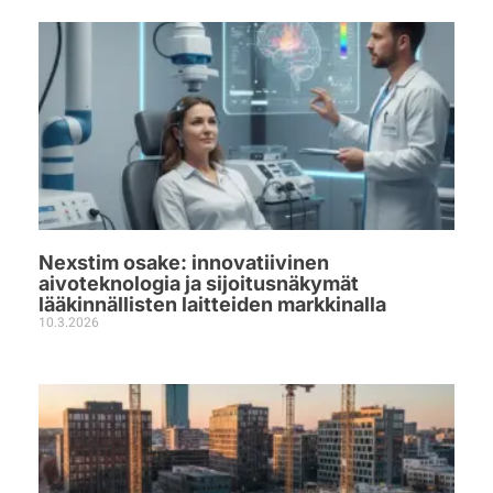
Nexstim osake: innovatiivinen
aivoteknologia ja sijoitusnäkymät
lääkinnällisten laitteiden markkinalla
10.3.2026