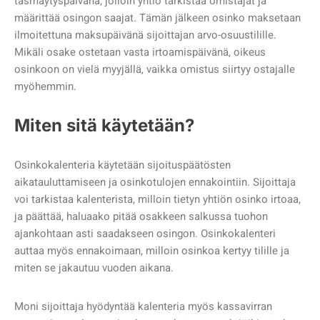
täsmäytyspäivänä, jolloin yhtiö tarkistaa omistajat ja
määrittää osingon saajat. Tämän jälkeen osinko maksetaan
ilmoitettuna maksupäivänä sijoittajan arvo-osuustilille.
Mikäli osake ostetaan vasta irtoamispäivänä, oikeus
osinkoon on vielä myyjällä, vaikka omistus siirtyy ostajalle
myöhemmin.
Miten sitä käytetään?
Osinkokalenteria käytetään sijoituspäätösten
aikatauluttamiseen ja osinkotulojen ennakointiin. Sijoittaja
voi tarkistaa kalenterista, milloin tietyn yhtiön osinko irtoaa,
ja päättää, haluaako pitää osakkeen salkussa tuohon
ajankohtaan asti saadakseen osingon. Osinkokalenteri
auttaa myös ennakoimaan, milloin osinkoa kertyy tilille ja
miten se jakautuu vuoden aikana.
Moni sijoittaja hyödyntää kalenteria myös kassavirran