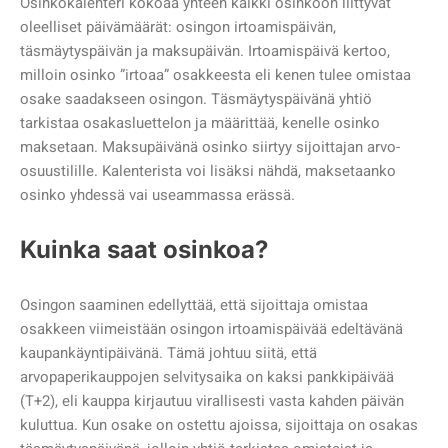
Osinkokalenteri kokoaa yhteen kaikki osinkoon liittyvät
oleelliset päivämäärät: osingon irtoamispäivän,
täsmäytyspäivän ja maksupäivän. Irtoamispäivä kertoo,
milloin osinko ”irtoaa” osakkeesta eli kenen tulee omistaa
osake saadakseen osingon. Täsmäytyspäivänä yhtiö
tarkistaa osakasluettelon ja määrittää, kenelle osinko
maksetaan. Maksupäivänä osinko siirtyy sijoittajan arvo-
osuustilille. Kalenterista voi lisäksi nähdä, maksetaanko
osinko yhdessä vai useammassa erässä.
Kuinka saat osinkoa?
Osingon saaminen edellyttää, että sijoittaja omistaa
osakkeen viimeistään osingon irtoamispäivää edeltävänä
kaupankäyntipäivänä. Tämä johtuu siitä, että
arvopaperikauppojen selvitysaika on kaksi pankkipäivää
(T+2), eli kauppa kirjautuu virallisesti vasta kahden päivän
kuluttua. Kun osake on ostettu ajoissa, sijoittaja on osakas