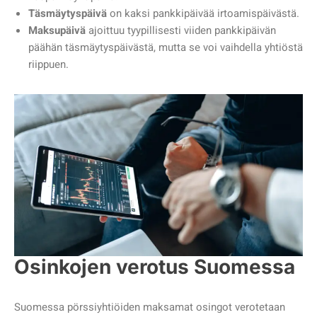
Täsmäytyspäivä
on kaksi pankkipäivää irtoamispäivästä.
Maksupäivä
ajoittuu tyypillisesti viiden pankkipäivän
päähän täsmäytyspäivästä, mutta se voi vaihdella yhtiöstä
riippuen.
Osinkojen verotus Suomessa
Suomessa pörssiyhtiöiden maksamat osingot verotetaan