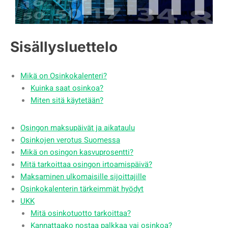
Sisällysluettelo
Mikä on Osinkokalenteri?
Kuinka saat osinkoa?
Miten sitä käytetään?
Osingon maksupäivät ja aikataulu
Osinkojen verotus Suomessa
Mikä on osingon kasvuprosentti?
Mitä tarkoittaa osingon irtoamispäivä?
Maksaminen ulkomaisille sijoittajille
Osinkokalenterin tärkeimmät hyödyt
UKK
Mitä osinkotuotto tarkoittaa?
Kannattaako nostaa palkkaa vai osinkoa?