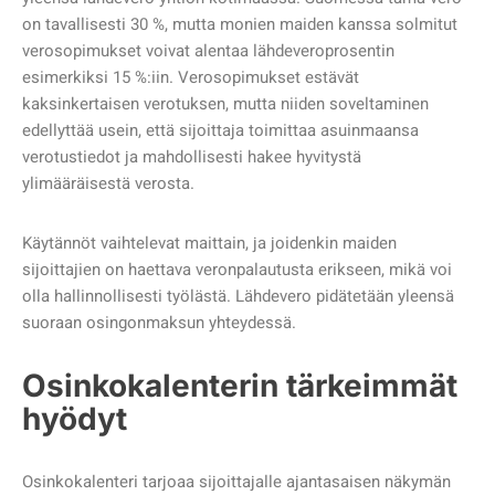
on tavallisesti 30 %, mutta monien maiden kanssa solmitut
verosopimukset voivat alentaa lähdeveroprosentin
esimerkiksi 15 %:iin. Verosopimukset estävät
kaksinkertaisen verotuksen, mutta niiden soveltaminen
edellyttää usein, että sijoittaja toimittaa asuinmaansa
verotustiedot ja mahdollisesti hakee hyvitystä
ylimääräisestä verosta.
Käytännöt vaihtelevat maittain, ja joidenkin maiden
sijoittajien on haettava veronpalautusta erikseen, mikä voi
olla hallinnollisesti työlästä. Lähdevero pidätetään yleensä
suoraan osingonmaksun yhteydessä.
Osinkokalenterin tärkeimmät
hyödyt
Osinkokalenteri tarjoaa sijoittajalle ajantasaisen näkymän