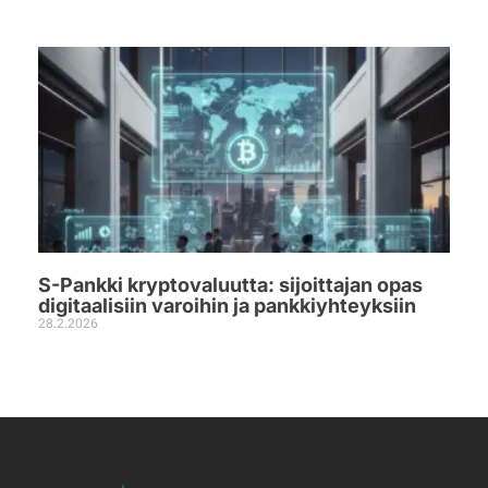
S-Pankki kryptovaluutta: sijoittajan opas
digitaalisiin varoihin ja pankkiyhteyksiin
28.2.2026