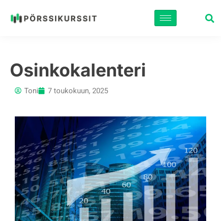
Siirry
suoraan
sisältöön
Osinkokalenteri
Toni
7 toukokuun, 2025