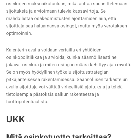
osinkojen maksuaikatauluun, mikä auttaa suunnittelemaan
sijoituksia ja arvioimaan tulevia kassavirtoja. Se
mahdollistaa osakeomistusten ajoittamisen niin, että
sijoittaja saa haluamansa osingot, mutta myös verotuksen
optimoinnin.
Kalenterin avulla voidaan vertailla eri yhtiöiden
osinkopolitiikkaa ja arvioida, kuinka säännöllisesti ne
jakavat osinkoa ja miten osingon määrä kehittyy ajan myötä.
Se on myös hyödyllinen työkalu sijoitusstrategian
pitkäjänteisessä rakentamisessa. Säännöllisen tarkastelun
avulla sijoittaja voi välttää virheellisiä ajoituksia ja tehdä
tietoisempia päätöksiä salkun rakenteesta ja
tuottopotentiaalista.
UKK
Mitä osinkotuotto tarkoittaa?