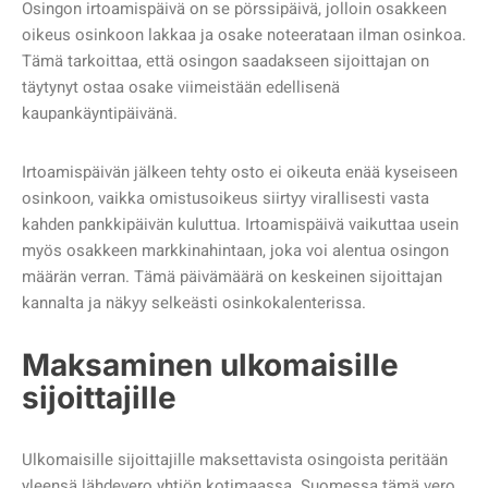
Osingon irtoamispäivä on se pörssipäivä, jolloin osakkeen
oikeus osinkoon lakkaa ja osake noteerataan ilman osinkoa.
Tämä tarkoittaa, että osingon saadakseen sijoittajan on
täytynyt ostaa osake viimeistään edellisenä
kaupankäyntipäivänä.
Irtoamispäivän jälkeen tehty osto ei oikeuta enää kyseiseen
osinkoon, vaikka omistusoikeus siirtyy virallisesti vasta
kahden pankkipäivän kuluttua. Irtoamispäivä vaikuttaa usein
myös osakkeen markkinahintaan, joka voi alentua osingon
määrän verran. Tämä päivämäärä on keskeinen sijoittajan
kannalta ja näkyy selkeästi osinkokalenterissa.
Maksaminen ulkomaisille
sijoittajille
Ulkomaisille sijoittajille maksettavista osingoista peritään
yleensä lähdevero yhtiön kotimaassa. Suomessa tämä vero