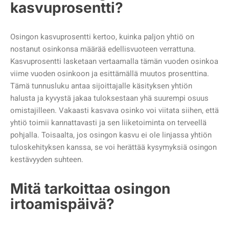
kasvuprosentti?
Osingon kasvuprosentti kertoo, kuinka paljon yhtiö on
nostanut osinkonsa määrää edellisvuoteen verrattuna.
Kasvuprosentti lasketaan vertaamalla tämän vuoden osinkoa
viime vuoden osinkoon ja esittämällä muutos prosenttina.
Tämä tunnusluku antaa sijoittajalle käsityksen yhtiön
halusta ja kyvystä jakaa tuloksestaan yhä suurempi osuus
omistajilleen. Vakaasti kasvava osinko voi viitata siihen, että
yhtiö toimii kannattavasti ja sen liiketoiminta on terveellä
pohjalla. Toisaalta, jos osingon kasvu ei ole linjassa yhtiön
tuloskehityksen kanssa, se voi herättää kysymyksiä osingon
kestävyyden suhteen.
Mitä tarkoittaa osingon
irtoamispäivä?