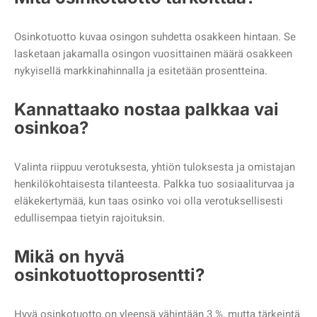
Osinkotuotto kuvaa osingon suhdetta osakkeen hintaan. Se
lasketaan jakamalla osingon vuosittainen määrä osakkeen
nykyisellä markkinahinnalla ja esitetään prosentteina.
Kannattaako nostaa palkkaa vai
osinkoa?
Valinta riippuu verotuksesta, yhtiön tuloksesta ja omistajan
henkilökohtaisesta tilanteesta. Palkka tuo sosiaaliturvaa ja
eläkekertymää, kun taas osinko voi olla verotuksellisesti
edullisempaa tietyin rajoituksin.
Mikä on hyvä
osinkotuottoprosentti?
Hyvä osinkotuotto on yleensä vähintään 3 %, mutta tärkeintä