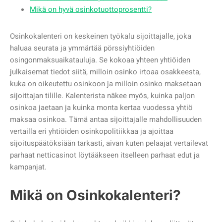
Mikä on hyvä osinkotuottoprosentti?
Osinkokalenteri on keskeinen työkalu sijoittajalle, joka
haluaa seurata ja ymmärtää pörssiyhtiöiden
osingonmaksuaikatauluja. Se kokoaa yhteen yhtiöiden
julkaisemat tiedot siitä, milloin osinko irtoaa osakkeesta,
kuka on oikeutettu osinkoon ja milloin osinko maksetaan
sijoittajan tilille. Kalenterista näkee myös, kuinka paljon
osinkoa jaetaan ja kuinka monta kertaa vuodessa yhtiö
maksaa osinkoa. Tämä antaa sijoittajalle mahdollisuuden
vertailla eri yhtiöiden osinkopolitiikkaa ja ajoittaa
sijoituspäätöksiään tarkasti, aivan kuten pelaajat vertailevat
parhaat netticasinot löytääkseen itselleen parhaat edut ja
kampanjat.
Mikä on Osinkokalenteri?