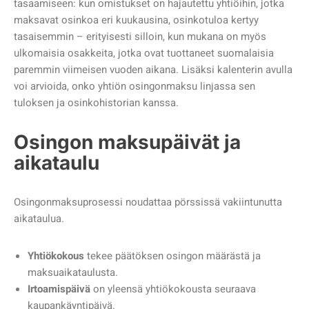
tasaamiseen: kun omistukset on hajautettu yhtiöihin, jotka
maksavat osinkoa eri kuukausina, osinkotuloa kertyy
tasaisemmin – erityisesti silloin, kun mukana on myös
ulkomaisia osakkeita, jotka ovat tuottaneet suomalaisia
paremmin viimeisen vuoden aikana. Lisäksi kalenterin avulla
voi arvioida, onko yhtiön osingonmaksu linjassa sen
tuloksen ja osinkohistorian kanssa.
Osingon maksupäivät ja
aikataulu
Osingonmaksuprosessi noudattaa pörssissä vakiintunutta
aikataulua.
Yhtiökokous
tekee päätöksen osingon määrästä ja
maksuaikataulusta.
Irtoamispäivä
on yleensä yhtiökokousta seuraava
kaupankäyntipäivä.