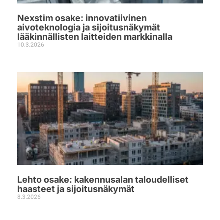
Nexstim osake: innovatiivinen
aivoteknologia ja sijoitusnäkymät
lääkinnällisten laitteiden markkinalla
10.3.2026
Lehto osake: kakennusalan taloudelliset
haasteet ja sijoitusnäkymät
8.3.2026