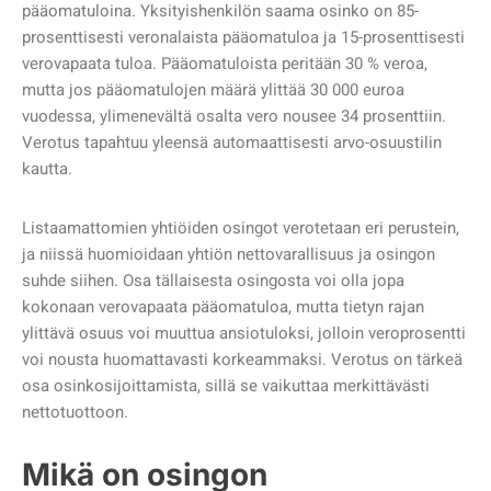
pääomatuloina. Yksityishenkilön saama osinko on 85-
prosenttisesti veronalaista pääomatuloa ja 15-prosenttisesti
verovapaata tuloa. Pääomatuloista peritään 30 % veroa,
mutta jos pääomatulojen määrä ylittää 30 000 euroa
vuodessa, ylimenevältä osalta vero nousee 34 prosenttiin.
Verotus tapahtuu yleensä automaattisesti arvo-osuustilin
kautta.
Listaamattomien yhtiöiden osingot verotetaan eri perustein,
ja niissä huomioidaan yhtiön nettovarallisuus ja osingon
suhde siihen. Osa tällaisesta osingosta voi olla jopa
kokonaan verovapaata pääomatuloa, mutta tietyn rajan
ylittävä osuus voi muuttua ansiotuloksi, jolloin veroprosentti
voi nousta huomattavasti korkeammaksi. Verotus on tärkeä
osa osinkosijoittamista, sillä se vaikuttaa merkittävästi
nettotuottoon.
Mikä on osingon