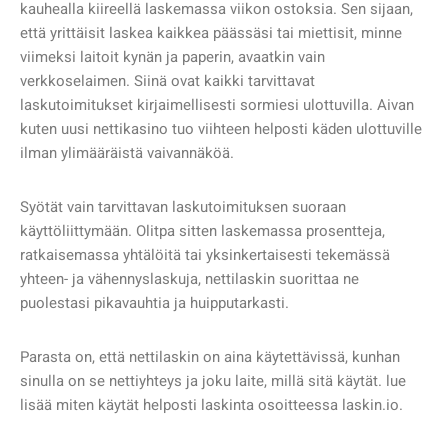
kauhealla kiireellä laskemassa viikon ostoksia. Sen sijaan,
että yrittäisit laskea kaikkea päässäsi tai miettisit, minne
viimeksi laitoit kynän ja paperin, avaatkin vain
verkkoselaimen. Siinä ovat kaikki tarvittavat
laskutoimitukset kirjaimellisesti sormiesi ulottuvilla. Aivan
kuten uusi nettikasino tuo viihteen helposti käden ulottuville
ilman ylimääräistä vaivannäköä.
Syötät vain tarvittavan laskutoimituksen suoraan
käyttöliittymään. Olitpa sitten laskemassa prosentteja,
ratkaisemassa yhtälöitä tai yksinkertaisesti tekemässä
yhteen- ja vähennyslaskuja, nettilaskin suorittaa ne
puolestasi pikavauhtia ja huipputarkasti.
Parasta on, että nettilaskin on aina käytettävissä, kunhan
sinulla on se nettiyhteys ja joku laite, millä sitä käytät. lue
lisää miten käytät helposti laskinta osoitteessa laskin.io.