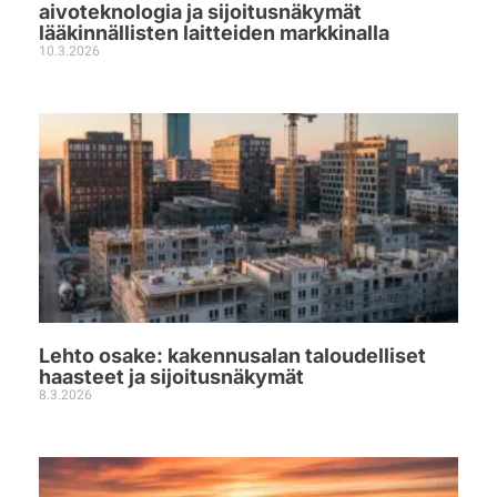
aivoteknologia ja sijoitusnäkymät
lääkinnällisten laitteiden markkinalla
10.3.2026
Lehto osake: kakennusalan taloudelliset
haasteet ja sijoitusnäkymät
8.3.2026