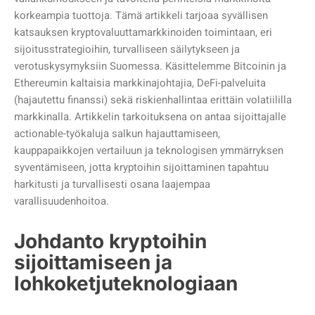
korkeampia tuottoja. Tämä artikkeli tarjoaa syvällisen
katsauksen kryptovaluuttamarkkinoiden toimintaan, eri
sijoitusstrategioihin, turvalliseen säilytykseen ja
verotuskysymyksiin Suomessa. Käsittelemme Bitcoinin ja
Ethereumin kaltaisia markkinajohtajia, DeFi-palveluita
(hajautettu finanssi) sekä riskienhallintaa erittäin volatiililla
markkinalla. Artikkelin tarkoituksena on antaa sijoittajalle
actionable-työkaluja salkun hajauttamiseen,
kauppapaikkojen vertailuun ja teknologisen ymmärryksen
syventämiseen, jotta kryptoihin sijoittaminen tapahtuu
harkitusti ja turvallisesti osana laajempaa
varallisuudenhoitoa.
Johdanto kryptoihin
sijoittamiseen ja
lohkoketjuteknologiaan