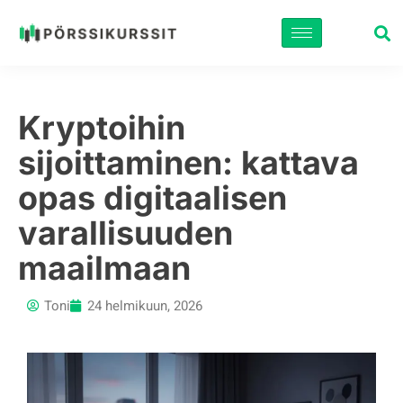
Siirry
suoraan
sisältöön
Kryptoihin
sijoittaminen: kattava
opas digitaalisen
varallisuuden
maailmaan
Toni
24 helmikuun, 2026