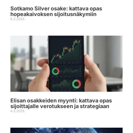
Sotkamo Silver osake: kattava opas
hopeakaivoksen sijoitusnäkymiin
6.3.2026
Elisan osakkeiden myynti: kattava opas
sijoittajalle verotukseen ja strategiaan
4.3.2026