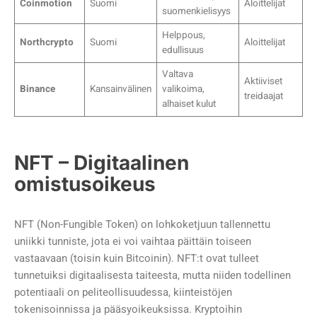
Coinmotion
Suomi
Aloittelijat
suomenkielisyys
Helppous,
Northcrypto
Suomi
Aloittelijat
edullisuus
Valtava
Aktiiviset
Binance
Kansainvälinen
valikoima,
treidaajat
alhaiset kulut
NFT – Digitaalinen
omistusoikeus
NFT (Non-Fungible Token) on lohkoketjuun tallennettu
uniikki tunniste, jota ei voi vaihtaa päittäin toiseen
vastaavaan (toisin kuin Bitcoinin). NFT:t ovat tulleet
tunnetuiksi digitaalisesta taiteesta, mutta niiden todellinen
potentiaali on peliteollisuudessa, kiinteistöjen
tokenisoinnissa ja pääsyoikeuksissa. Kryptoihin