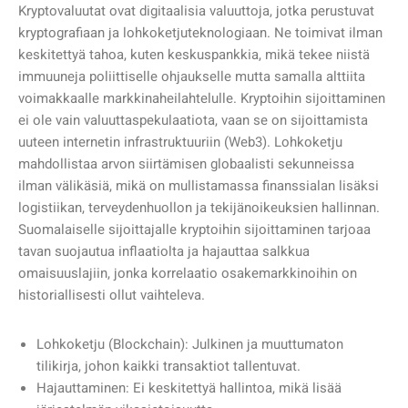
Kryptovaluutat ovat digitaalisia valuuttoja, jotka perustuvat
kryptografiaan ja lohkoketjuteknologiaan. Ne toimivat ilman
keskitettyä tahoa, kuten keskuspankkia, mikä tekee niistä
immuuneja poliittiselle ohjaukselle mutta samalla alttiita
voimakkaalle markkinaheilahtelulle. Kryptoihin sijoittaminen
ei ole vain valuuttaspekulaatiota, vaan se on sijoittamista
uuteen internetin infrastruktuuriin (Web3). Lohkoketju
mahdollistaa arvon siirtämisen globaalisti sekunneissa
ilman välikäsiä, mikä on mullistamassa finanssialan lisäksi
logistiikan, terveydenhuollon ja tekijänoikeuksien hallinnan.
Suomalaiselle sijoittajalle kryptoihin sijoittaminen tarjoaa
tavan suojautua inflaatiolta ja hajauttaa salkkua
omaisuuslajiin, jonka korrelaatio osakemarkkinoihin on
historiallisesti ollut vaihteleva.
Lohkoketju (Blockchain): Julkinen ja muuttumaton
tilikirja, johon kaikki transaktiot tallentuvat.
Hajauttaminen: Ei keskitettyä hallintoa, mikä lisää