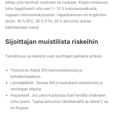
rahaa, jota tarvitset vuokraan tai ruokaan. Krypto-omaisuus
tulisi tyypillisesti olla vain 1–10 % kokonaissalkusta,
riippuen riskinsietokyvystäsi. Hajauttaminen eri kryptoihin
(esim. 50 % BTC, 30 % ETH, 20 % altcoinit) auttaa
hallitsemaan riskiä.
Sijoittajan muistilista riskeihin
Turvallisuus ja realismi ovat sijoittajan parhaita ystäviä.
Tietoturva: Käytä 2FA-tunnistautumista ja
kylmälompakkoa.
Lainsäädäntö: Seuraa MiCA-asetuksen etenemistä ja
verottajan ohjeita.
Huijaukset: Jos jokin kuulostaa liian hyvältä ollakseen
totta (esim. ”tuplaa bitcoinisi lähettämällä ne tänne”), se
on huijaus.