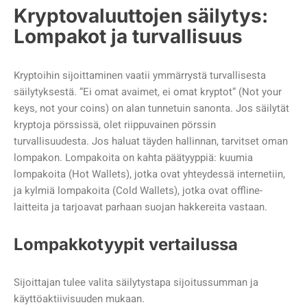
Kryptovaluuttojen säilytys:
Lompakot ja turvallisuus
Kryptoihin sijoittaminen vaatii ymmärrystä turvallisesta
säilytyksestä. ”Ei omat avaimet, ei omat kryptot” (Not your
keys, not your coins) on alan tunnetuin sanonta. Jos säilytät
kryptoja pörssissä, olet riippuvainen pörssin
turvallisuudesta. Jos haluat täyden hallinnan, tarvitset oman
lompakon. Lompakoita on kahta päätyyppiä: kuumia
lompakoita (Hot Wallets), jotka ovat yhteydessä internetiin,
ja kylmiä lompakoita (Cold Wallets), jotka ovat offline-
laitteita ja tarjoavat parhaan suojan hakkereita vastaan.
Lompakkotyypit vertailussa
Sijoittajan tulee valita säilytystapa sijoitussumman ja
käyttöaktiivisuuden mukaan.