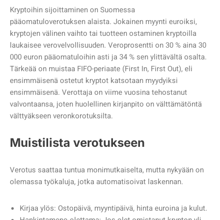
Kryptoihin sijoittaminen on Suomessa
pääomatuloverotuksen alaista. Jokainen myynti euroiksi,
kryptojen välinen vaihto tai tuotteen ostaminen kryptoilla
laukaisee verovelvollisuuden. Veroprosentti on 30 % aina 30
000 euron pääomatuloihin asti ja 34 % sen ylittävältä osalta.
Tärkeää on muistaa FIFO-periaate (First In, First Out), eli
ensimmäisenä ostetut kryptot katsotaan myydyiksi
ensimmäisenä. Verottaja on viime vuosina tehostanut
valvontaansa, joten huolellinen kirjanpito on välttämätöntä
välttyäkseen veronkorotuksilta.
Muistilista verotukseen
Verotus saattaa tuntua monimutkaiselta, mutta nykyään on
olemassa työkaluja, jotka automatisoivat laskennan.
Kirjaa ylös: Ostopäivä, myyntipäivä, hinta euroina ja kulut.