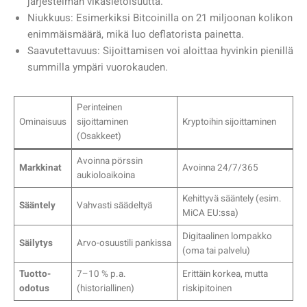
järjestelmän vikasietoisuutta.
Niukkuus: Esimerkiksi Bitcoinilla on 21 miljoonan kolikon
enimmäismäärä, mikä luo deflatorista painetta.
Saavutettavuus: Sijoittamisen voi aloittaa hyvinkin pienillä
summilla ympäri vuorokauden.
Perinteinen
Ominaisuus
sijoittaminen
Kryptoihin sijoittaminen
(Osakkeet)
Avoinna pörssin
Markkinat
Avoinna 24/7/365
aukioloaikoina
Kehittyvä sääntely (esim.
Sääntely
Vahvasti säädeltyä
MiCA EU:ssa)
Digitaalinen lompakko
Säilytys
Arvo-osuustili pankissa
(oma tai palvelu)
Tuotto-
7–10 % p.a.
Erittäin korkea, mutta
odotus
(historiallinen)
riskipitoinen