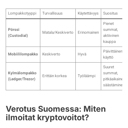
Lompakkotyyppi
Turvallisuus
Käytettävyys
Suositus
Pienet
Pörssi
summat,
Matala/Keskiverto
Erinomainen
(Custodial)
aktiivinen
kauppa
Päivittäinen
Mobiililompakko
Keskiverto
Hyvä
käyttö
Suuret
Kylmälompakko
summat,
Erittäin korkea
Työläämpi
(Ledger/Trezor)
pitkäaikainen
säästäminen
Verotus Suomessa: Miten
ilmoitat kryptovoitot?