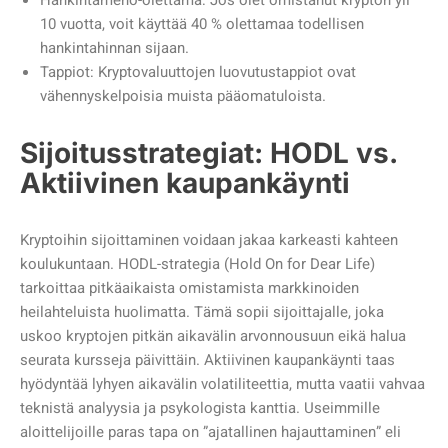
Hankintameno-olettama: Jos olet omistanut krypton yli
10 vuotta, voit käyttää 40 % olettamaa todellisen
hankintahinnan sijaan.
Tappiot: Kryptovaluuttojen luovutustappiot ovat
vähennyskelpoisia muista pääomatuloista.
Sijoitusstrategiat: HODL vs.
Aktiivinen kaupankäynti
Kryptoihin sijoittaminen voidaan jakaa karkeasti kahteen
koulukuntaan. HODL-strategia (Hold On for Dear Life)
tarkoittaa pitkäaikaista omistamista markkinoiden
heilahteluista huolimatta. Tämä sopii sijoittajalle, joka
uskoo kryptojen pitkän aikavälin arvonnousuun eikä halua
seurata kursseja päivittäin. Aktiivinen kaupankäynti taas
hyödyntää lyhyen aikavälin volatiliteettia, mutta vaatii vahvaa
teknistä analyysia ja psykologista kanttia. Useimmille
aloittelijoille paras tapa on ”ajatallinen hajauttaminen” eli