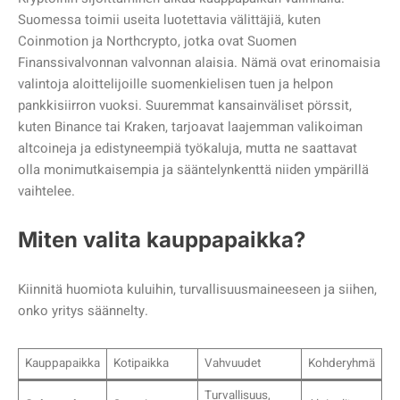
Suomessa toimii useita luotettavia välittäjiä, kuten
Coinmotion ja Northcrypto, jotka ovat Suomen
Finanssivalvonnan valvonnan alaisia. Nämä ovat erinomaisia
valintoja aloittelijoille suomenkielisen tuen ja helpon
pankkisiirron vuoksi. Suuremmat kansainväliset pörssit,
kuten Binance tai Kraken, tarjoavat laajemman valikoiman
altcoineja ja edistyneempiä työkaluja, mutta ne saattavat
olla monimutkaisempia ja sääntelynkenttä niiden ympärillä
vaihtelee.
Miten valita kauppapaikka?
Kiinnitä huomiota kuluihin, turvallisuusmaineeseen ja siihen,
onko yritys säännelty.
Kauppapaikka
Kotipaikka
Vahvuudet
Kohderyhmä
Turvallisuus,