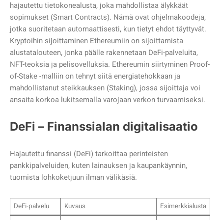
hajautettu tietokonealusta, joka mahdollistaa älykkäät
sopimukset (Smart Contracts). Nämä ovat ohjelmakoodeja,
jotka suoritetaan automaattisesti, kun tietyt ehdot täyttyvät.
Kryptoihin sijoittaminen Ethereumiin on sijoittamista
alustatalouteen, jonka päälle rakennetaan DeFi-palveluita,
NFT-teoksia ja pelisovelluksia. Ethereumin siirtyminen Proof-
of-Stake -malliin on tehnyt siitä energiatehokkaan ja
mahdollistanut steikkauksen (Staking), jossa sijoittaja voi
ansaita korkoa lukitsemalla varojaan verkon turvaamiseksi.
DeFi – Finanssialan digitalisaatio
Hajautettu finanssi (DeFi) tarkoittaa perinteisten
pankkipalveluiden, kuten lainauksen ja kaupankäynnin,
tuomista lohkoketjuun ilman välikäsiä.
DeFi-palvelu
Kuvaus
Esimerkkialusta