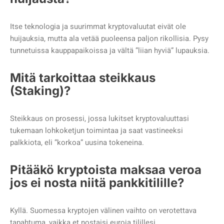
Itse teknologia ja suurimmat kryptovaluutat eivät ole
huijauksia, mutta ala vetää puoleensa paljon rikollisia. Pysy
tunnetuissa kauppapaikoissa ja vältä ”liian hyviä” lupauksia.
Mitä tarkoittaa steikkaus
(Staking)?
Steikkaus on prosessi, jossa lukitset kryptovaluuttasi
tukemaan lohkoketjun toimintaa ja saat vastineeksi
palkkiota, eli ”korkoa” uusina tokeneina.
Pitääkö kryptoista maksaa veroa
jos ei nosta niitä pankkitilille?
Kyllä. Suomessa kryptojen välinen vaihto on verotettava
tapahtuma, vaikka et nostaisi euroja tilillesi.