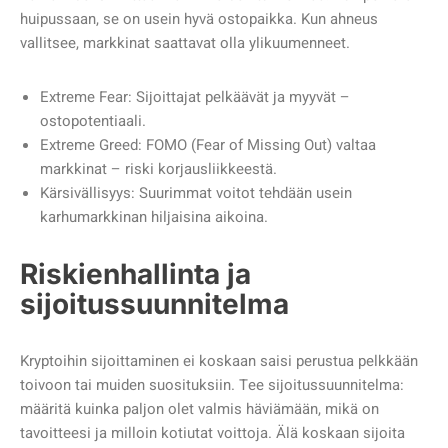
huipussaan, se on usein hyvä ostopaikka. Kun ahneus
vallitsee, markkinat saattavat olla ylikuumenneet.
Extreme Fear: Sijoittajat pelkäävät ja myyvät –
ostopotentiaali.
Extreme Greed: FOMO (Fear of Missing Out) valtaa
markkinat – riski korjausliikkeestä.
Kärsivällisyys: Suurimmat voitot tehdään usein
karhumarkkinan hiljaisina aikoina.
Riskienhallinta ja
sijoitussuunnitelma
Kryptoihin sijoittaminen ei koskaan saisi perustua pelkkään
toivoon tai muiden suosituksiin. Tee sijoitussuunnitelma:
määritä kuinka paljon olet valmis häviämään, mikä on
tavoitteesi ja milloin kotiutat voittoja. Älä koskaan sijoita