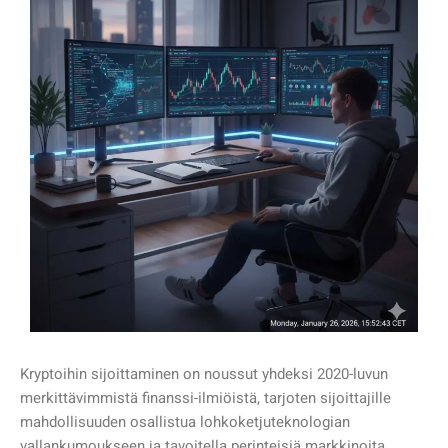
Kryptoihin sijoittaminen on noussut yhdeksi 2020-luvun
merkittävimmistä finanssi-ilmiöistä, tarjoten sijoittajille
mahdollisuuden osallistua lohkoketjuteknologian
vallankumoukseen ja tavoitella perinteisiä markkinoita