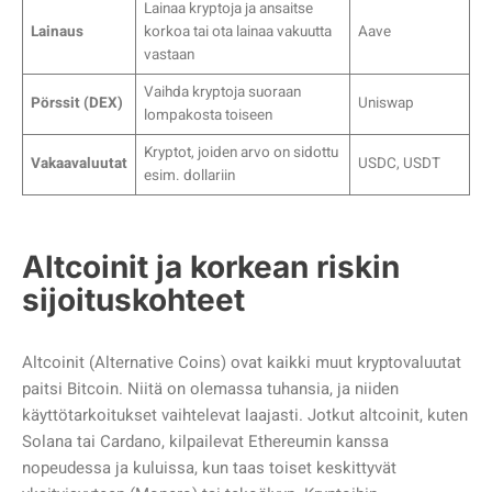
Lainaa kryptoja ja ansaitse
Lainaus
korkoa tai ota lainaa vakuutta
Aave
vastaan
Vaihda kryptoja suoraan
Pörssit (DEX)
Uniswap
lompakosta toiseen
Kryptot, joiden arvo on sidottu
Vakaavaluutat
USDC, USDT
esim. dollariin
Altcoinit ja korkean riskin
sijoituskohteet
Altcoinit (Alternative Coins) ovat kaikki muut kryptovaluutat
paitsi Bitcoin. Niitä on olemassa tuhansia, ja niiden
käyttötarkoitukset vaihtelevat laajasti. Jotkut altcoinit, kuten
Solana tai Cardano, kilpailevat Ethereumin kanssa
nopeudessa ja kuluissa, kun taas toiset keskittyvät