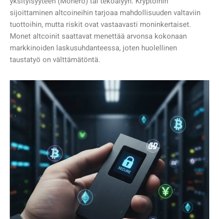
yksityisyyteen (Monero) tai tekoälyyn. Kryptoihin
sijoittaminen altcoineihin tarjoaa mahdollisuuden valtaviin
tuottoihin, mutta riskit ovat vastaavasti moninkertaiset.
Monet altcoinit saattavat menettää arvonsa kokonaan
markkinoiden laskusuhdanteessa, joten huolellinen
taustatyö on välttämätöntä.